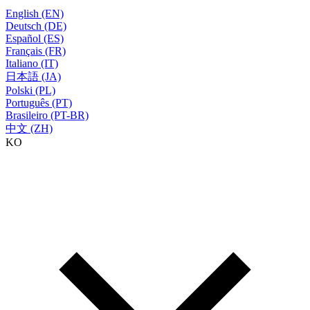
English (EN)
Deutsch (DE)
Español (ES)
Français (FR)
Italiano (IT)
日本語 (JA)
Polski (PL)
Português (PT)
Brasileiro (PT-BR)
中文 (ZH)
KO