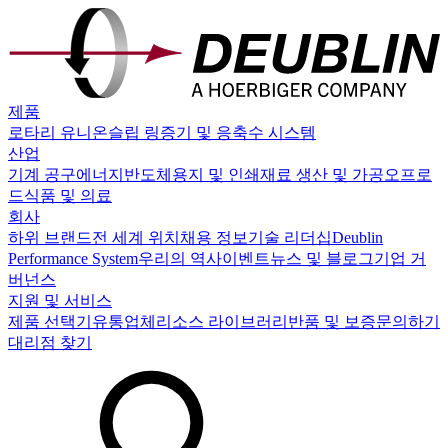
제품
로타리 유니온
슬립 링
증기 및 응축수 시스템
산업
기계 공구
에너지
반도체
용지 및 인쇄
재료 생산 및 가공
오프로
드
식품 및 의료
회사
하위 브랜드
전 세계 위치
채용 정보
기술 리더십
Deublin
Performance System
우리의 역사
이벤트
뉴스 및 블로그
기업 거
버넌스
지원 및 서비스
제품 선택기
유통업체
리소스 라이브러리
반품 및 보증
문의하기
대리점 찾기