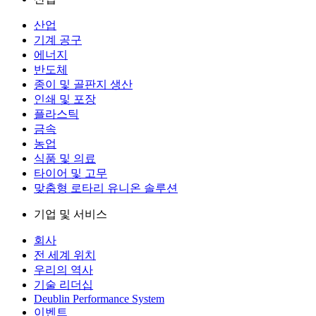
산업
기계 공구
에너지
반도체
종이 및 골판지 생산
인쇄 및 포장
플라스틱
금속
농업
식품 및 의료
타이어 및 고무
맞춤형 로타리 유니온 솔루션
기업 및 서비스
회사
전 세계 위치
우리의 역사
기술 리더십
Deublin Performance System
이벤트