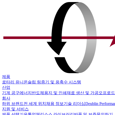
제품
로타리 유니온
슬립 링
증기 및 응축수 시스템
산업
기계 공구
에너지
반도체
용지 및 인쇄
재료 생산 및 가공
오프로드
회사
하위 브랜드
전 세계 위치
채용 정보
기술 리더십
Deublin Performa
지원 및 서비스
제품 선택기
유통업체
리소스 라이브러리
반품 및 보증
문의하기