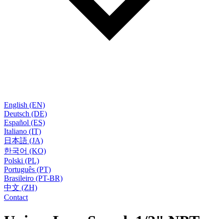
English (EN)
Deutsch (DE)
Español (ES)
Italiano (IT)
日本語 (JA)
한국어 (KO)
Polski (PL)
Português (PT)
Brasileiro (PT-BR)
中文 (ZH)
Contact