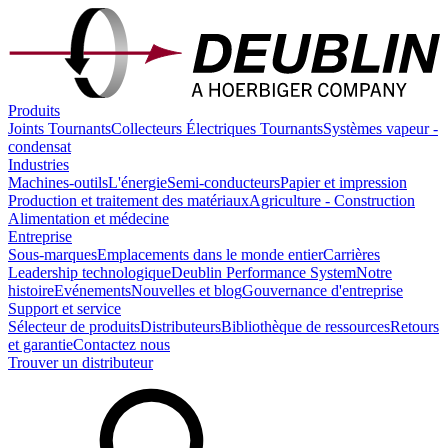
Produits
Joints Tournants
Collecteurs Électriques Tournants
Systèmes vapeur -
condensat
Industries
Machines-outils
L'énergie
Semi-conducteurs
Papier et impression
Production et traitement des matériaux
Agriculture - Construction
Alimentation et médecine
Entreprise
Sous-marques
Emplacements dans le monde entier
Carrières
Leadership technologique
Deublin Performance System
Notre
histoire
Evénements
Nouvelles et blog
Gouvernance d'entreprise
Support et service
Sélecteur de produits
Distributeurs
Bibliothèque de ressources
Retours
et garantie
Contactez nous
Trouver un distributeur