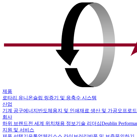
제품
로타리 유니온
슬립 링
증기 및 응축수 시스템
산업
기계 공구
에너지
반도체
용지 및 인쇄
재료 생산 및 가공
오프로드
회사
하위 브랜드
전 세계 위치
채용 정보
기술 리더십
Deublin Performa
지원 및 서비스
제품 선택기
유통업체
리소스 라이브러리
반품 및 보증
문의하기