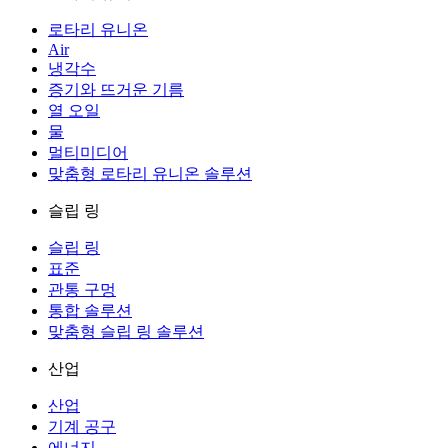
로타리 유니온
Air
냉각수
증기와 뜨거운 기름
열 오일
물
멀티미디어
맞춤형 로타리 유니온 솔루션
슬립 링
슬립 링
표준
관통 구멍
통합 솔루션
맞춤형 슬립 링 솔루션
산업
산업
기계 공구
에너지