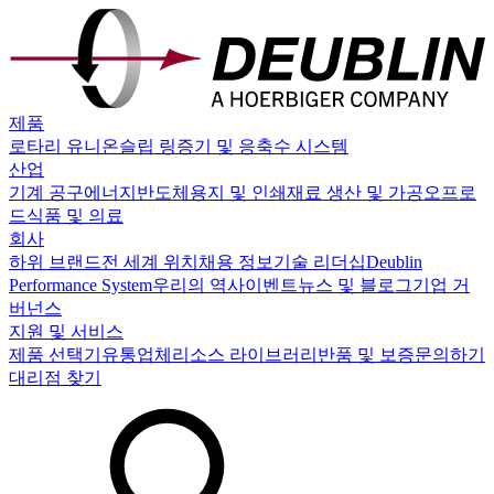
제품
로타리 유니온
슬립 링
증기 및 응축수 시스템
산업
기계 공구
에너지
반도체
용지 및 인쇄
재료 생산 및 가공
오프로
드
식품 및 의료
회사
하위 브랜드
전 세계 위치
채용 정보
기술 리더십
Deublin
Performance System
우리의 역사
이벤트
뉴스 및 블로그
기업 거
버넌스
지원 및 서비스
제품 선택기
유통업체
리소스 라이브러리
반품 및 보증
문의하기
대리점 찾기