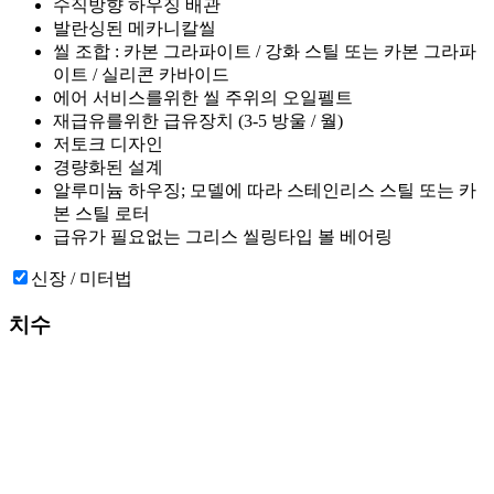
수직방향 하우징 배관
발란싱된 메카니칼씰
씰 조합 : 카본 그라파이트 / 강화 스틸 또는 카본 그라파
이트 / 실리콘 카바이드
에어 서비스를위한 씰 주위의 오일펠트
재급유를위한 급유장치 (3-5 방울 / 월)
저토크 디자인
경량화된 설계
알루미늄 하우징; 모델에 따라 스테인리스 스틸 또는 카
본 스틸 로터
급유가 필요없는 그리스 씰링타입 볼 베어링
신장 / 미터법
치수