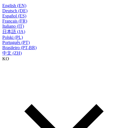
English (EN)
Deutsch (DE)
Español (ES)
Français (FR)
Italiano (IT)
日本語 (JA)
Polski (PL)
Português (PT)
Brasileiro (PT-BR)
中文 (ZH)
KO