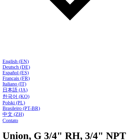
English (EN)
Deutsch (DE)
Español (ES)
Français (FR)
Italiano (IT)
日本語 (JA)
한국어 (KO)
Polski (PL)
Brasileiro (PT-BR)
中文 (ZH)
Contato
Union, G 3/4" RH, 3/4" NPT