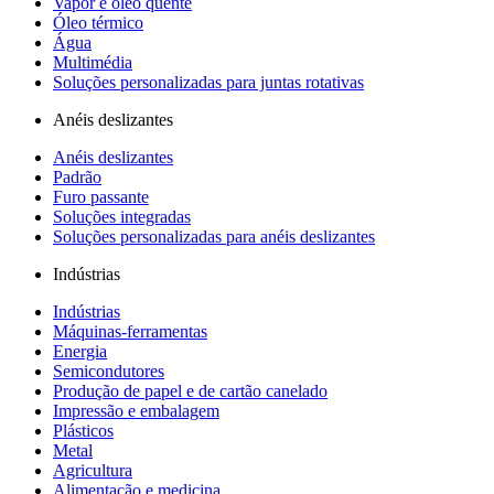
Vapor e óleo quente
Óleo térmico
Água
Multimédia
Soluções personalizadas para juntas rotativas
Anéis deslizantes
Anéis deslizantes
Padrão
Furo passante
Soluções integradas
Soluções personalizadas para anéis deslizantes
Indústrias
Indústrias
Máquinas-ferramentas
Energia
Semicondutores
Produção de papel e de cartão canelado
Impressão e embalagem
Plásticos
Metal
Agricultura
Alimentação e medicina