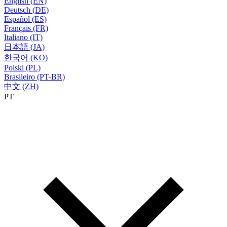
English (EN)
Deutsch (DE)
Español (ES)
Français (FR)
Italiano (IT)
日本語 (JA)
한국어 (KO)
Polski (PL)
Brasileiro (PT-BR)
中文 (ZH)
PT