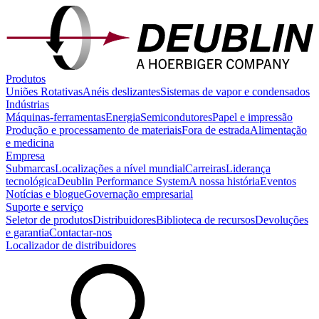
Produtos
Uniões Rotativas
Anéis deslizantes
Sistemas de vapor e condensados
Indústrias
Máquinas-ferramentas
Energia
Semicondutores
Papel e impressão
Produção e processamento de materiais
Fora de estrada
Alimentação
e medicina
Empresa
Submarcas
Localizações a nível mundial
Carreiras
Liderança
tecnológica
Deublin Performance System
A nossa história
Eventos
Notícias e blogue
Governação empresarial
Suporte e serviço
Seletor de produtos
Distribuidores
Biblioteca de recursos
Devoluções
e garantia
Contactar-nos
Localizador de distribuidores