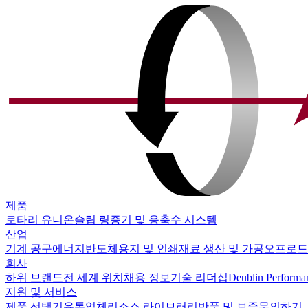
제품
로타리 유니온
슬립 링
증기 및 응축수 시스템
산업
기계 공구
에너지
반도체
용지 및 인쇄
재료 생산 및 가공
오프로드
회사
하위 브랜드
전 세계 위치
채용 정보
기술 리더십
Deublin Performa
지원 및 서비스
제품 선택기
유통업체
리소스 라이브러리
반품 및 보증
문의하기