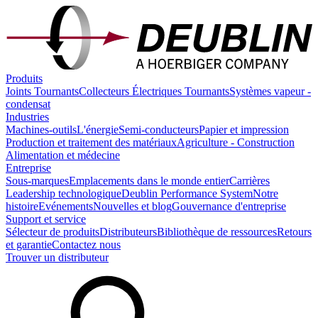
Produits
Joints Tournants
Collecteurs Électriques Tournants
Systèmes vapeur -
condensat
Industries
Machines-outils
L'énergie
Semi-conducteurs
Papier et impression
Production et traitement des matériaux
Agriculture - Construction
Alimentation et médecine
Entreprise
Sous-marques
Emplacements dans le monde entier
Carrières
Leadership technologique
Deublin Performance System
Notre
histoire
Evénements
Nouvelles et blog
Gouvernance d'entreprise
Support et service
Sélecteur de produits
Distributeurs
Bibliothèque de ressources
Retours
et garantie
Contactez nous
Trouver un distributeur