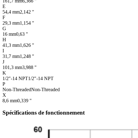
161,7 mm
6,366 "
E
54,4 mm
2,142 "
F
29,3 mm
1,154 "
G
16 mm
0,63 "
H
41,3 mm
1,626 "
I
31,7 mm
1,248 "
J
101,3 mm
3,988 "
K
1/2"-14 NPT
1/2"-14 NPT
P
Non-Threaded
Non-Threaded
X
8,6 mm
0,339 "
Spécifications de fonctionnement