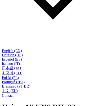
English (EN)
Deutsch (DE)
Español (ES)
Italiano (IT)
日本語 (JA)
한국어 (KO)
Polski (PL)
Português (PT)
Brasileiro (PT-BR)
中文 (ZH)
Contact