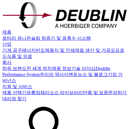
제품
로타리 유니온
슬립 링
증기 및 응축수 시스템
산업
기계 공구
에너지
반도체
용지 및 인쇄
재료 생산 및 가공
오프로
드
식품 및 의료
회사
하위 브랜드
전 세계 위치
채용 정보
기술 리더십
Deublin
Performance System
우리의 역사
이벤트
뉴스 및 블로그
기업 거
버넌스
지원 및 서비스
제품 선택기
유통업체
리소스 라이브러리
반품 및 보증
문의하기
대리점 찾기