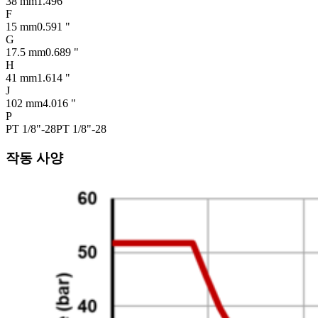
38 mm
1.496 "
F
15 mm
0.591 "
G
17.5 mm
0.689 "
H
41 mm
1.614 "
J
102 mm
4.016 "
P
PT 1/8"-28
PT 1/8"-28
작동 사양