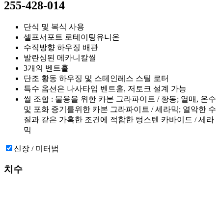
255-428-014
단식 및 복식 사용
셀프서포트 로테이팅유니온
수직방향 하우징 배관
발란싱된 메카니칼씰
3개의 벤트홀
단조 황동 하우징 및 스테인레스 스틸 로터
특수 옵션은 나사타입 벤트홀, 저토크 설계 가능
씰 조합 : 물용을 위한 카본 그라파이트 / 황동; 열매, 온수
및 포화 증기를위한 카본 그라파이트 / 세라믹; 열악한 수
질과 같은 가혹한 조건에 적합한 텅스텐 카바이드 / 세라
믹
신장 / 미터법
치수