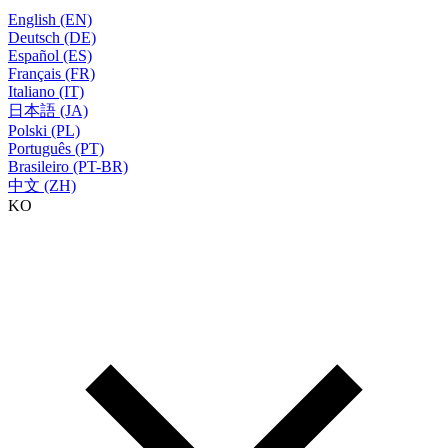
English (EN)
Deutsch (DE)
Español (ES)
Français (FR)
Italiano (IT)
日本語 (JA)
Polski (PL)
Português (PT)
Brasileiro (PT-BR)
中文 (ZH)
KO