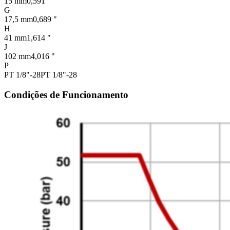
15 mm
0,591 "
G
17,5 mm
0,689 "
H
41 mm
1,614 "
J
102 mm
4,016 "
P
PT 1/8"-28
PT 1/8"-28
Condições de Funcionamento