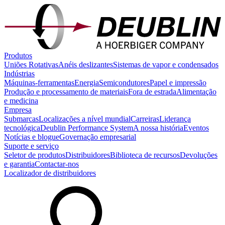
Produtos
Uniões Rotativas
Anéis deslizantes
Sistemas de vapor e condensados
Indústrias
Máquinas-ferramentas
Energia
Semicondutores
Papel e impressão
Produção e processamento de materiais
Fora de estrada
Alimentação
e medicina
Empresa
Submarcas
Localizações a nível mundial
Carreiras
Liderança
tecnológica
Deublin Performance System
A nossa história
Eventos
Notícias e blogue
Governação empresarial
Suporte e serviço
Seletor de produtos
Distribuidores
Biblioteca de recursos
Devoluções
e garantia
Contactar-nos
Localizador de distribuidores