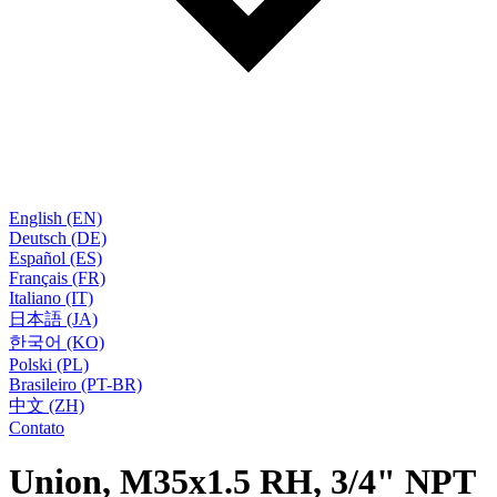
English (EN)
Deutsch (DE)
Español (ES)
Français (FR)
Italiano (IT)
日本語 (JA)
한국어 (KO)
Polski (PL)
Brasileiro (PT-BR)
中文 (ZH)
Contato
Union, M35x1.5 RH, 3/4" NPT