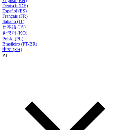
English (EN)
Deutsch (DE)
Español (ES)
Français (FR)
Italiano (IT)
日本語 (JA)
한국어 (KO)
Polski (PL)
Brasileiro (PT-BR)
中文 (ZH)
PT