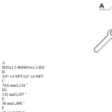
A
M35x1.5 RH
M35x1.5 RH
B
3/4"-14 NPT
3/4"-14 NPT
C
79,6 mm
3,134 "
D1
132 mm
5,197 "
E
38 mm
1,496 "
F