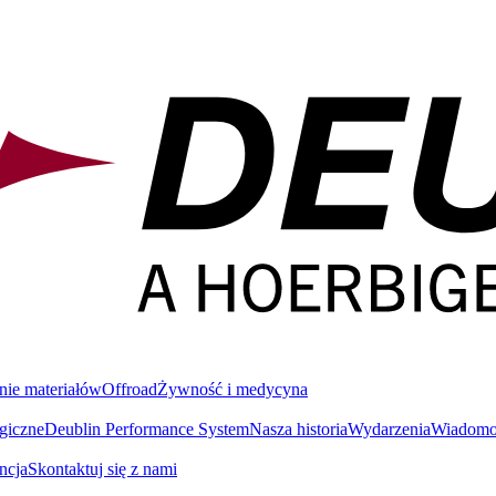
nie materiałów
Offroad
Żywność i medycyna
giczne
Deublin Performance System
Nasza historia
Wydarzenia
Wiadomoś
ncja
Skontaktuj się z nami