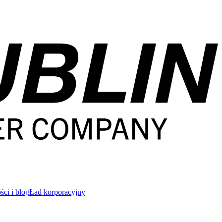
ci i blog
Ład korporacyjny