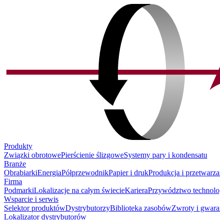
Produkty
Związki obrotowe
Pierścienie ślizgowe
Systemy pary i kondensatu
Branże
Obrabiarki
Energia
Półprzewodnik
Papier i druk
Produkcja i przetwarza
Firma
Podmarki
Lokalizacje na całym świecie
Kariera
Przywództwo technolo
Wsparcie i serwis
Selektor produktów
Dystrybutorzy
Biblioteka zasobów
Zwroty i gwara
Lokalizator dystrybutorów