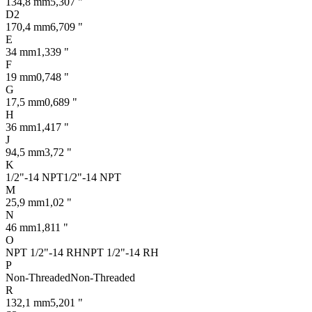
134,8 mm
5,307 "
D2
170,4 mm
6,709 "
E
34 mm
1,339 "
F
19 mm
0,748 "
G
17,5 mm
0,689 "
H
36 mm
1,417 "
J
94,5 mm
3,72 "
K
1/2"-14 NPT
1/2"-14 NPT
M
25,9 mm
1,02 "
N
46 mm
1,811 "
O
NPT 1/2"-14 RH
NPT 1/2"-14 RH
P
Non-Threaded
Non-Threaded
R
132,1 mm
5,201 "