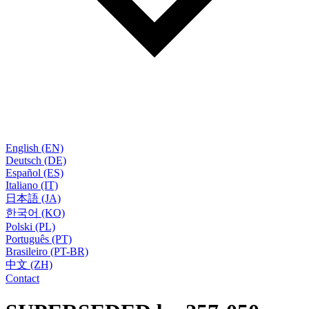
English (EN)
Deutsch (DE)
Español (ES)
Italiano (IT)
日本語 (JA)
한국어 (KO)
Polski (PL)
Português (PT)
Brasileiro (PT-BR)
中文 (ZH)
Contact