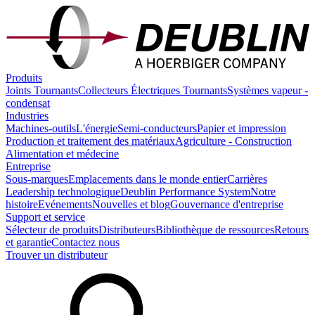
Produits
Joints Tournants
Collecteurs Électriques Tournants
Systèmes vapeur -
condensat
Industries
Machines-outils
L'énergie
Semi-conducteurs
Papier et impression
Production et traitement des matériaux
Agriculture - Construction
Alimentation et médecine
Entreprise
Sous-marques
Emplacements dans le monde entier
Carrières
Leadership technologique
Deublin Performance System
Notre
histoire
Evénements
Nouvelles et blog
Gouvernance d'entreprise
Support et service
Sélecteur de produits
Distributeurs
Bibliothèque de ressources
Retours
et garantie
Contactez nous
Trouver un distributeur