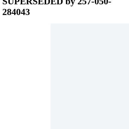
SUPERSEDED by 257-050-
284043