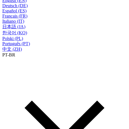
English (EN)
Deutsch (DE)
Español (ES)
Français (FR)
Italiano (IT)
日本語 (JA)
한국어 (KO)
Polski (PL)
Português (PT)
中文 (ZH)
PT-BR