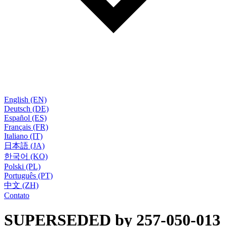
English (EN)
Deutsch (DE)
Español (ES)
Français (FR)
Italiano (IT)
日本語 (JA)
한국어 (KO)
Polski (PL)
Português (PT)
中文 (ZH)
Contato
SUPERSEDED by 257-050-013