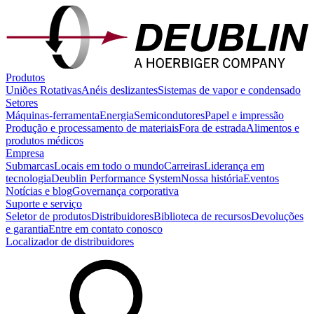
Produtos
Uniões Rotativas
Anéis deslizantes
Sistemas de vapor e condensado
Setores
Máquinas-ferramenta
Energia
Semicondutores
Papel e impressão
Produção e processamento de materiais
Fora de estrada
Alimentos e
produtos médicos
Empresa
Submarcas
Locais em todo o mundo
Carreiras
Liderança em
tecnologia
Deublin Performance System
Nossa história
Eventos
Notícias e blog
Governança corporativa
Suporte e serviço
Seletor de produtos
Distribuidores
Biblioteca de recursos
Devoluções
e garantia
Entre em contato conosco
Localizador de distribuidores