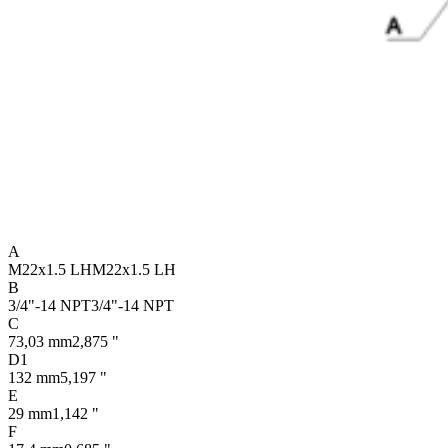
A
M22x1.5 LH
M22x1.5 LH
B
3/4"-14 NPT
3/4"-14 NPT
C
73,03 mm
2,875 "
D1
132 mm
5,197 "
E
29 mm
1,142 "
F