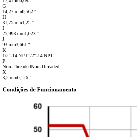
17,4 mm
0,685 "
G
14,27 mm
0,562 "
H
31,75 mm
1,25 "
I
25,993 mm
1,023 "
J
93 mm
3,661 "
K
1/2"-14 NPT
1/2"-14 NPT
P
Non-Threaded
Non-Threaded
X
3,2 mm
0,126 "
Condições de Funcionamento