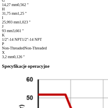
G
14,27 mm
0,562 "
H
31,75 mm
1,25 "
I
25,993 mm
1,023 "
J
93 mm
3,661 "
K
1/2"-14 NPT
1/2"-14 NPT
P
Non-Threaded
Non-Threaded
X
3,2 mm
0,126 "
Specyfikacje operacyjne