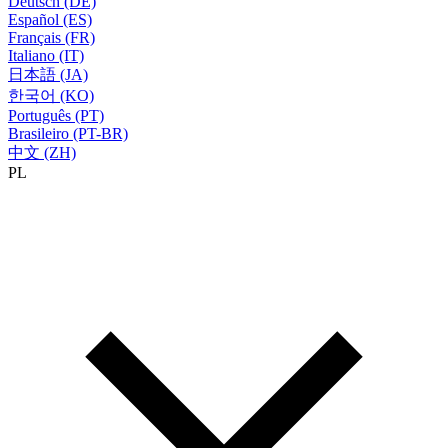
Deutsch (DE)
Español (ES)
Français (FR)
Italiano (IT)
日本語 (JA)
한국어 (KO)
Português (PT)
Brasileiro (PT-BR)
中文 (ZH)
PL