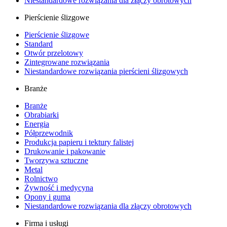
Niestandardowe rozwiązania dla złączy obrotowych
Pierścienie ślizgowe
Pierścienie ślizgowe
Standard
Otwór przelotowy
Zintegrowane rozwiązania
Niestandardowe rozwiązania pierścieni ślizgowych
Branże
Branże
Obrabiarki
Energia
Półprzewodnik
Produkcja papieru i tektury falistej
Drukowanie i pakowanie
Tworzywa sztuczne
Metal
Rolnictwo
Żywność i medycyna
Opony i guma
Niestandardowe rozwiązania dla złączy obrotowych
Firma i usługi