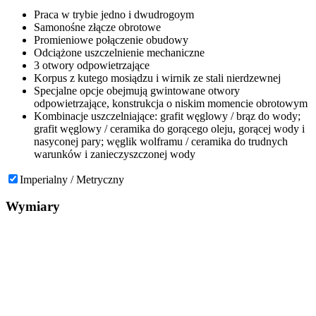
Praca w trybie jedno i dwudrogoym
Samonośne złącze obrotowe
Promieniowe połączenie obudowy
Odciążone uszczelnienie mechaniczne
3 otwory odpowietrzające
Korpus z kutego mosiądzu i wirnik ze stali nierdzewnej
Specjalne opcje obejmują gwintowane otwory
odpowietrzające, konstrukcja o niskim momencie obrotowym
Kombinacje uszczelniające: grafit węglowy / brąz do wody;
grafit węglowy / ceramika do gorącego oleju, gorącej wody i
nasyconej pary; węglik wolframu / ceramika do trudnych
warunków i zanieczyszczonej wody
Imperialny / Metryczny
Wymiary