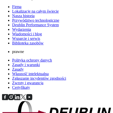
Firma
Lokalizacje na całym świecie
Nasza historia
Przywództwo technologiczne
Deublin Performance System
Wydarzenia
Wiadomości i blog
Wsparcie i serwis
Biblioteka zasobów
prawne
Polityka ochrony danych
Zasady i warunki
Zasady
Własność intelektualna
Zgłaszanie incydentów zgodności
Zwroty i gwarancja
Certyfikaty