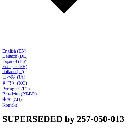
English (EN)
Deutsch (DE)
Español (ES)
Français (FR)
Italiano (IT)
日本語 (JA)
한국어 (KO)
Português (PT)
Brasileiro (PT-BR)
中文 (ZH)
Kontakt
SUPERSEDED by 257-050-013