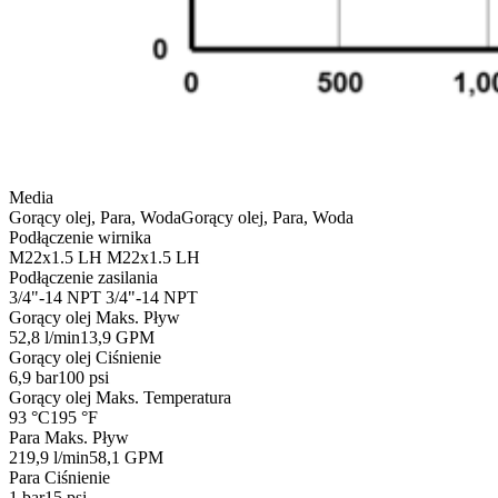
Media
Gorący olej, Para, Woda
Gorący olej, Para, Woda
Podłączenie wirnika
M22x1.5 LH
M22x1.5 LH
Podłączenie zasilania
3/4"-14 NPT
3/4"-14 NPT
Gorący olej Maks. Pływ
52,8 l/min
13,9 GPM
Gorący olej Ciśnienie
6,9 bar
100 psi
Gorący olej Maks. Temperatura
93 °C
195 °F
Para Maks. Pływ
219,9 l/min
58,1 GPM
Para Ciśnienie
1 bar
15 psi