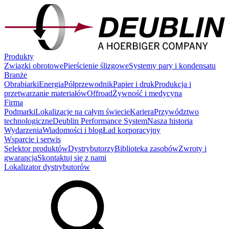
Produkty
Związki obrotowe
Pierścienie ślizgowe
Systemy pary i kondensatu
Branże
Obrabiarki
Energia
Półprzewodnik
Papier i druk
Produkcja i
przetwarzanie materiałów
Offroad
Żywność i medycyna
Firma
Podmarki
Lokalizacje na całym świecie
Kariera
Przywództwo
technologiczne
Deublin Performance System
Nasza historia
Wydarzenia
Wiadomości i blog
Ład korporacyjny
Wsparcie i serwis
Selektor produktów
Dystrybutorzy
Biblioteka zasobów
Zwroty i
gwarancja
Skontaktuj się z nami
Lokalizator dystrybutorów