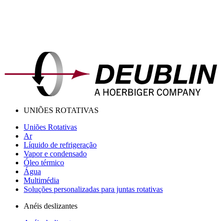
UNIÕES ROTATIVAS
Uniões Rotativas
Ar
Líquido de refrigeração
Vapor e condensado
Óleo térmico
Água
Multimédia
Soluções personalizadas para juntas rotativas
Anéis deslizantes