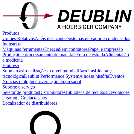
Produtos
Uniões Rotativas
Anéis deslizantes
Sistemas de vapor e condensados
Indústrias
Máquinas-ferramentas
Energia
Semicondutores
Papel e impressão
Produção e processamento de materiais
Fora de estrada
Alimentação
e medicina
Empresa
Submarcas
Localizações a nível mundial
Carreiras
Liderança
tecnológica
Deublin Performance System
A nossa história
Eventos
Notícias e blogue
Governação empresarial
Suporte e serviço
Seletor de produtos
Distribuidores
Biblioteca de recursos
Devoluções
e garantia
Contactar-nos
Localizador de distribuidores