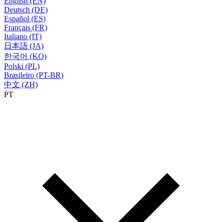
English (EN)
Deutsch (DE)
Español (ES)
Français (FR)
Italiano (IT)
日本語 (JA)
한국어 (KO)
Polski (PL)
Brasileiro (PT-BR)
中文 (ZH)
PT