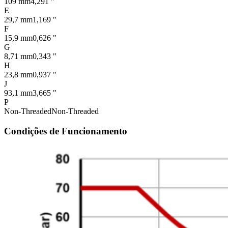
109 mm
4,291 "
E
29,7 mm
1,169 "
F
15,9 mm
0,626 "
G
8,71 mm
0,343 "
H
23,8 mm
0,937 "
J
93,1 mm
3,665 "
P
Non-Threaded
Non-Threaded
Condições de Funcionamento