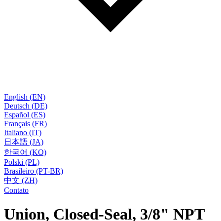
English (EN)
Deutsch (DE)
Español (ES)
Français (FR)
Italiano (IT)
日本語 (JA)
한국어 (KO)
Polski (PL)
Brasileiro (PT-BR)
中文 (ZH)
Contato
Union, Closed-Seal, 3/8" NPT