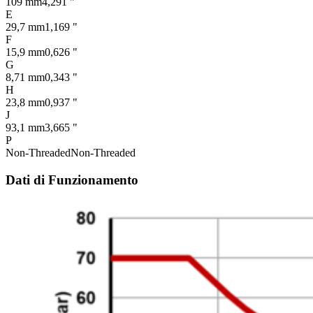
109 mm
4,291 "
E
29,7 mm
1,169 "
F
15,9 mm
0,626 "
G
8,71 mm
0,343 "
H
23,8 mm
0,937 "
J
93,1 mm
3,665 "
P
Non-Threaded
Non-Threaded
Dati di Funzionamento