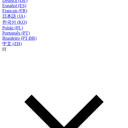
Deutsch (DE)
Español (ES)
Français (FR)
日本語 (JA)
한국어 (KO)
Polski (PL)
Português (PT)
Brasileiro (PT-BR)
中文 (ZH)
IT