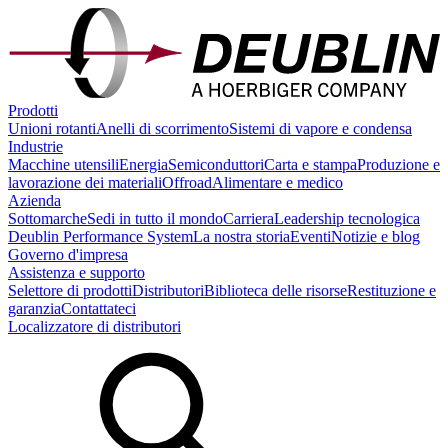
Prodotti
Unioni rotanti
Anelli di scorrimento
Sistemi di vapore e condensa
Industrie
Macchine utensili
Energia
Semiconduttori
Carta e stampa
Produzione e
lavorazione dei materiali
Offroad
Alimentare e medico
Azienda
Sottomarche
Sedi in tutto il mondo
Carriera
Leadership tecnologica
Deublin Performance System
La nostra storia
Eventi
Notizie e blog
Governo d'impresa
Assistenza e supporto
Selettore di prodotti
Distributori
Biblioteca delle risorse
Restituzione e
garanzia
Contattateci
Localizzatore di distributori