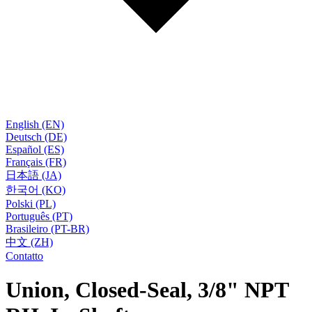
English (EN)
Deutsch (DE)
Español (ES)
Français (FR)
日本語 (JA)
한국어 (KO)
Polski (PL)
Português (PT)
Brasileiro (PT-BR)
中文 (ZH)
Contatto
Union, Closed-Seal, 3/8" NPT