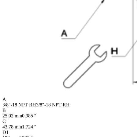
A
3/8"-18 NPT RH
3/8"-18 NPT RH
B
25,02 mm
0,985 "
C
43,78 mm
1,724 "
D1