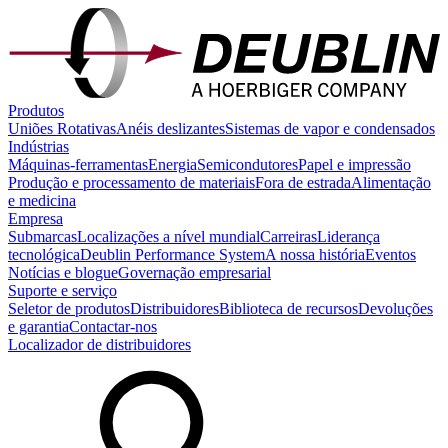
Produtos
Uniões Rotativas
Anéis deslizantes
Sistemas de vapor e condensados
Indústrias
Máquinas-ferramentas
Energia
Semicondutores
Papel e impressão
Produção e processamento de materiais
Fora de estrada
Alimentação
e medicina
Empresa
Submarcas
Localizações a nível mundial
Carreiras
Liderança
tecnológica
Deublin Performance System
A nossa história
Eventos
Notícias e blogue
Governação empresarial
Suporte e serviço
Seletor de produtos
Distribuidores
Biblioteca de recursos
Devoluções
e garantia
Contactar-nos
Localizador de distribuidores