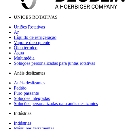
UNIÕES ROTATIVAS
Uniões Rotativas
Ar
Líquido de refrigeração
Vapor e óleo quente
Óleo térmico
Água
Multimédia
Soluções personalizadas para juntas rotativas
Anéis deslizantes
Anéis deslizantes
Padrão
Furo passante
Soluções integradas
Soluções personalizadas para anéis deslizantes
Indústrias
Indústrias
Máquinas-ferramentas