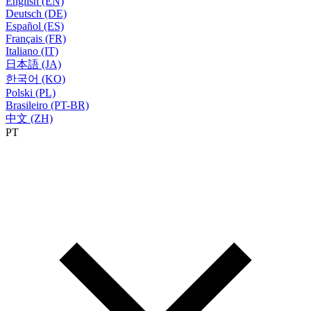
English (EN)
Deutsch (DE)
Español (ES)
Français (FR)
Italiano (IT)
日本語 (JA)
한국어 (KO)
Polski (PL)
Brasileiro (PT-BR)
中文 (ZH)
PT