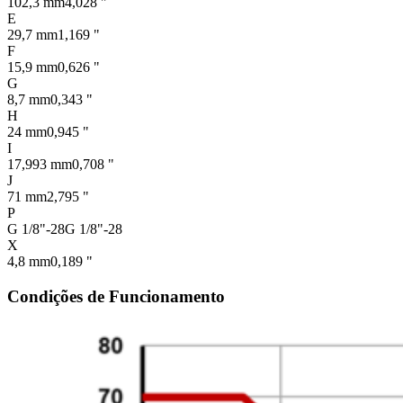
102,3 mm
4,028 "
E
29,7 mm
1,169 "
F
15,9 mm
0,626 "
G
8,7 mm
0,343 "
H
24 mm
0,945 "
I
17,993 mm
0,708 "
J
71 mm
2,795 "
P
G 1/8"-28
G 1/8"-28
X
4,8 mm
0,189 "
Condições de Funcionamento