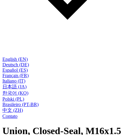
English (EN)
Deutsch (DE)
Español (ES)
Français (FR)
Italiano (IT)
日本語 (JA)
한국어 (KO)
Polski (PL)
Brasileiro (PT-BR)
中文 (ZH)
Contato
Union, Closed-Seal, M16x1.5