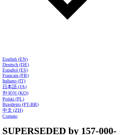
English (EN)
Deutsch (DE)
Español (ES)
Français (FR)
Italiano (IT)
日本語 (JA)
한국어 (KO)
Polski (PL)
Brasileiro (PT-BR)
中文 (ZH)
Contato
SUPERSEDED by 157-000-