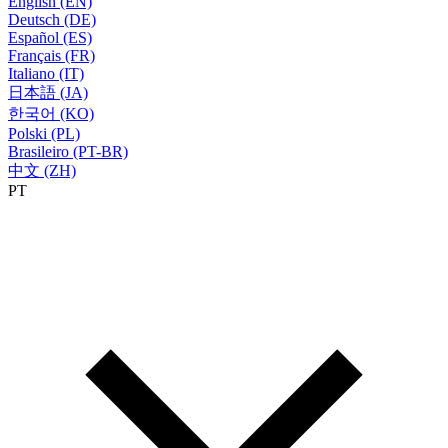
English (EN)
Deutsch (DE)
Español (ES)
Français (FR)
Italiano (IT)
日本語 (JA)
한국어 (KO)
Polski (PL)
Brasileiro (PT-BR)
中文 (ZH)
PT