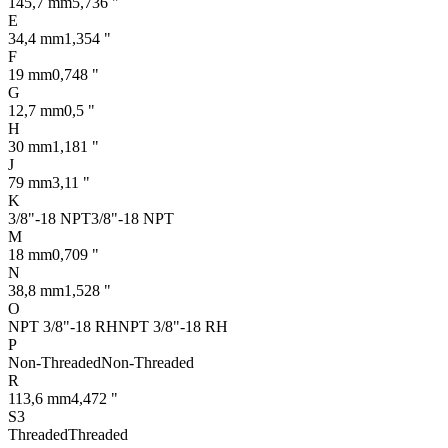
145,7 mm
5,736 "
E
34,4 mm
1,354 "
F
19 mm
0,748 "
G
12,7 mm
0,5 "
H
30 mm
1,181 "
J
79 mm
3,11 "
K
3/8"-18 NPT
3/8"-18 NPT
M
18 mm
0,709 "
N
38,8 mm
1,528 "
O
NPT 3/8"-18 RH
NPT 3/8"-18 RH
P
Non-Threaded
Non-Threaded
R
113,6 mm
4,472 "
S3
Threaded
Threaded