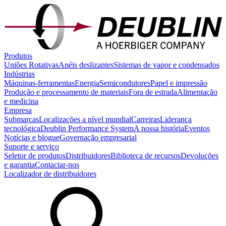
Produtos
Uniões Rotativas
Anéis deslizantes
Sistemas de vapor e condensados
Indústrias
Máquinas-ferramentas
Energia
Semicondutores
Papel e impressão
Produção e processamento de materiais
Fora de estrada
Alimentação
e medicina
Empresa
Submarcas
Localizações a nível mundial
Carreiras
Liderança
tecnológica
Deublin Performance System
A nossa história
Eventos
Notícias e blogue
Governação empresarial
Suporte e serviço
Seletor de produtos
Distribuidores
Biblioteca de recursos
Devoluções
e garantia
Contactar-nos
Localizador de distribuidores