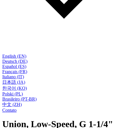
English (EN)
Deutsch (DE)
Español (ES)
Français (FR)
Italiano (IT)
日本語 (JA)
한국어 (KO)
Polski (PL)
Brasileiro (PT-BR)
中文 (ZH)
Contato
Union, Low-Speed, G 1-1/4"