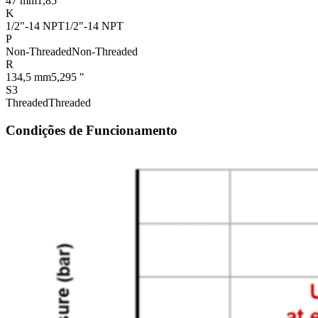
47 mm
1,85 "
K
1/2"-14 NPT
1/2"-14 NPT
P
Non-Threaded
Non-Threaded
R
134,5 mm
5,295 "
S3
Threaded
Threaded
Condições de Funcionamento