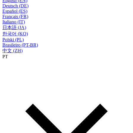
English (EN)
Deutsch (DE)
Español (ES)
Français (FR)
Italiano (IT)
日本語 (JA)
한국어 (KO)
Polski (PL)
Brasileiro (PT-BR)
中文 (ZH)
PT