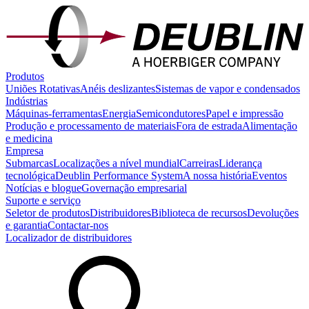
Produtos
Uniões Rotativas
Anéis deslizantes
Sistemas de vapor e condensados
Indústrias
Máquinas-ferramentas
Energia
Semicondutores
Papel e impressão
Produção e processamento de materiais
Fora de estrada
Alimentação
e medicina
Empresa
Submarcas
Localizações a nível mundial
Carreiras
Liderança
tecnológica
Deublin Performance System
A nossa história
Eventos
Notícias e blogue
Governação empresarial
Suporte e serviço
Seletor de produtos
Distribuidores
Biblioteca de recursos
Devoluções
e garantia
Contactar-nos
Localizador de distribuidores