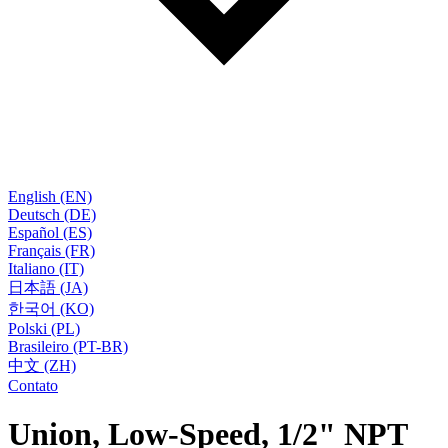
English (EN)
Deutsch (DE)
Español (ES)
Français (FR)
Italiano (IT)
日本語 (JA)
한국어 (KO)
Polski (PL)
Brasileiro (PT-BR)
中文 (ZH)
Contato
Union, Low-Speed, 1/2" NPT