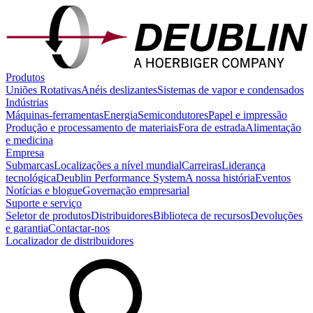
Produtos
Uniões Rotativas
Anéis deslizantes
Sistemas de vapor e condensados
Indústrias
Máquinas-ferramentas
Energia
Semicondutores
Papel e impressão
Produção e processamento de materiais
Fora de estrada
Alimentação
e medicina
Empresa
Submarcas
Localizações a nível mundial
Carreiras
Liderança
tecnológica
Deublin Performance System
A nossa história
Eventos
Notícias e blogue
Governação empresarial
Suporte e serviço
Seletor de produtos
Distribuidores
Biblioteca de recursos
Devoluções
e garantia
Contactar-nos
Localizador de distribuidores