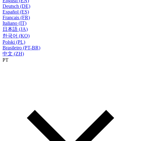
English (EN)
Deutsch (DE)
Español (ES)
Français (FR)
Italiano (IT)
日本語 (JA)
한국어 (KO)
Polski (PL)
Brasileiro (PT-BR)
中文 (ZH)
PT