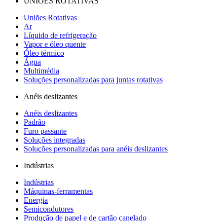
UNIÕES ROTATIVAS
Uniões Rotativas
Ar
Líquido de refrigeração
Vapor e óleo quente
Óleo térmico
Água
Multimédia
Soluções personalizadas para juntas rotativas
Anéis deslizantes
Anéis deslizantes
Padrão
Furo passante
Soluções integradas
Soluções personalizadas para anéis deslizantes
Indústrias
Indústrias
Máquinas-ferramentas
Energia
Semicondutores
Produção de papel e de cartão canelado