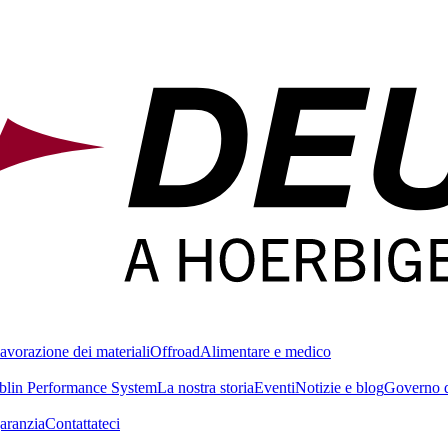
avorazione dei materiali
Offroad
Alimentare e medico
blin Performance System
La nostra storia
Eventi
Notizie e blog
Governo d
garanzia
Contattateci