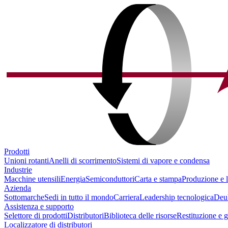
Prodotti
Unioni rotanti
Anelli di scorrimento
Sistemi di vapore e condensa
Industrie
Macchine utensili
Energia
Semiconduttori
Carta e stampa
Produzione e l
Azienda
Sottomarche
Sedi in tutto il mondo
Carriera
Leadership tecnologica
Deu
Assistenza e supporto
Selettore di prodotti
Distributori
Biblioteca delle risorse
Restituzione e 
Localizzatore di distributori