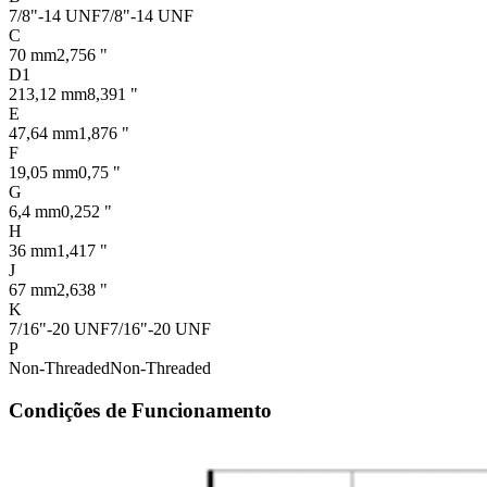
7/8"-14 UNF
7/8"-14 UNF
C
70 mm
2,756 "
D1
213,12 mm
8,391 "
E
47,64 mm
1,876 "
F
19,05 mm
0,75 "
G
6,4 mm
0,252 "
H
36 mm
1,417 "
J
67 mm
2,638 "
K
7/16"-20 UNF
7/16"-20 UNF
P
Non-Threaded
Non-Threaded
Condições de Funcionamento