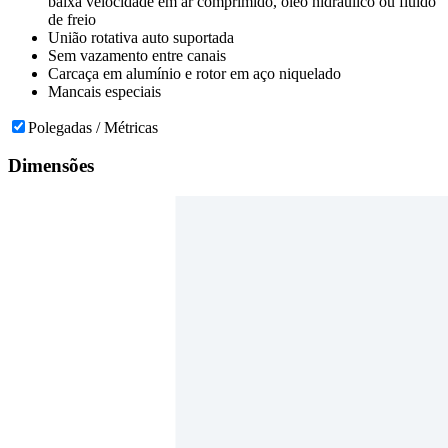
baixa velocidade em ar comprimido, óleo hidráulico ou fluido
de freio
União rotativa auto suportada
Sem vazamento entre canais
Carcaça em alumínio e rotor em aço niquelado
Mancais especiais
Polegadas / Métricas
Dimensões