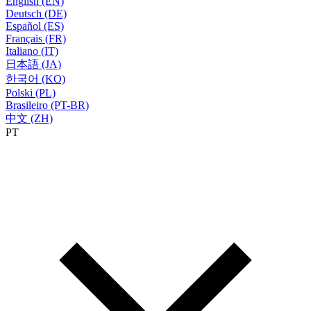
English (EN)
Deutsch (DE)
Español (ES)
Français (FR)
Italiano (IT)
日本語 (JA)
한국어 (KO)
Polski (PL)
Brasileiro (PT-BR)
中文 (ZH)
PT