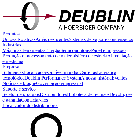
Produtos
Uniões Rotativas
Anéis deslizantes
Sistemas de vapor e condensados
Indústrias
Máquinas-ferramentas
Energia
Semicondutores
Papel e impressão
Produção e processamento de materiais
Fora de estrada
Alimentação
e medicina
Empresa
Submarcas
Localizações a nível mundial
Carreiras
Liderança
tecnológica
Deublin Performance System
A nossa história
Eventos
Notícias e blogue
Governação empresarial
Suporte e serviço
Seletor de produtos
Distribuidores
Biblioteca de recursos
Devoluções
e garantia
Contactar-nos
Localizador de distribuidores