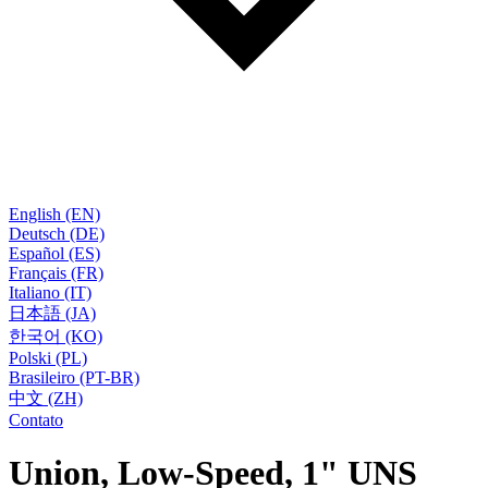
English (EN)
Deutsch (DE)
Español (ES)
Français (FR)
Italiano (IT)
日本語 (JA)
한국어 (KO)
Polski (PL)
Brasileiro (PT-BR)
中文 (ZH)
Contato
Union, Low-Speed, 1" UNS