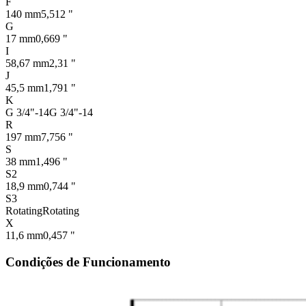
F
140 mm
5,512 "
G
17 mm
0,669 "
I
58,67 mm
2,31 "
J
45,5 mm
1,791 "
K
G 3/4"-14
G 3/4"-14
R
197 mm
7,756 "
S
38 mm
1,496 "
S2
18,9 mm
0,744 "
S3
Rotating
Rotating
X
11,6 mm
0,457 "
Condições de Funcionamento