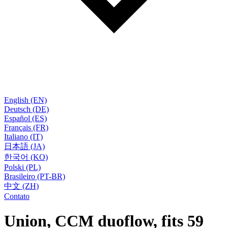
English (EN)
Deutsch (DE)
Español (ES)
Français (FR)
Italiano (IT)
日本語 (JA)
한국어 (KO)
Polski (PL)
Brasileiro (PT-BR)
中文 (ZH)
Contato
Union, CCM duoflow, fits 59