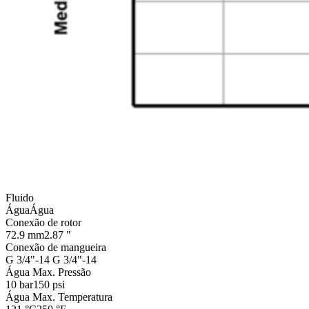
Fluido
Água
Água
Conexão de rotor
72.9 mm
2.87 "
Conexão de mangueira
G 3/4"-14
G 3/4"-14
Água Max. Pressão
10 bar
150 psi
Água Max. Temperatura