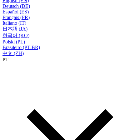
English (EN)
Deutsch (DE)
Español (ES)
Français (FR)
Italiano (IT)
日本語 (JA)
한국어 (KO)
Polski (PL)
Brasileiro (PT-BR)
中文 (ZH)
PT