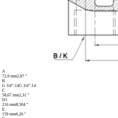
A
72,9 mm
2,87 "
B
G 3/4"-14
G 3/4"-14
C
58,67 mm
2,31 "
D1
216 mm
8,504 "
E
159 mm
6,26 "