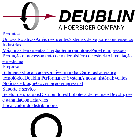
Produtos
Uniões Rotativas
Anéis deslizantes
Sistemas de vapor e condensados
Indústrias
Máquinas-ferramentas
Energia
Semicondutores
Papel e impressão
Produção e processamento de materiais
Fora de estrada
Alimentação
e medicina
Empresa
Submarcas
Localizações a nível mundial
Carreiras
Liderança
tecnológica
Deublin Performance System
A nossa história
Eventos
Notícias e blogue
Governação empresarial
Suporte e serviço
Seletor de produtos
Distribuidores
Biblioteca de recursos
Devoluções
e garantia
Contactar-nos
Localizador de distribuidores