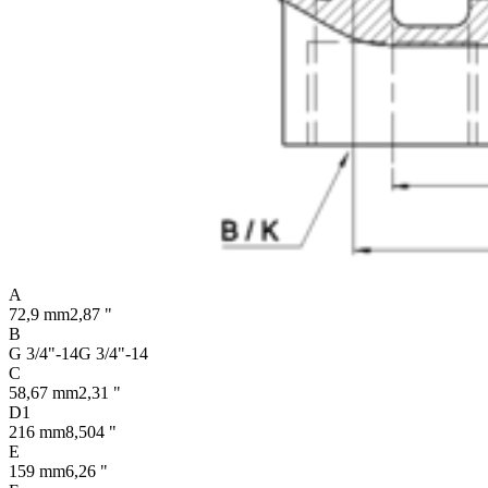
A
72,9 mm
2,87 "
B
G 3/4"-14
G 3/4"-14
C
58,67 mm
2,31 "
D1
216 mm
8,504 "
E
159 mm
6,26 "