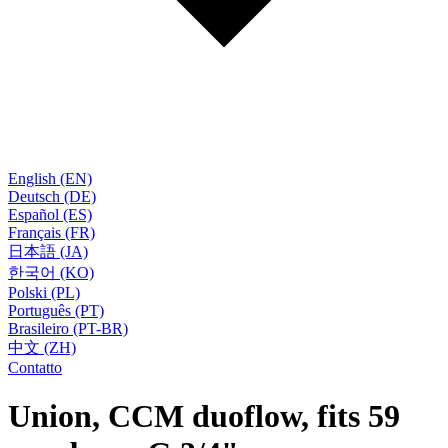
English (EN)
Deutsch (DE)
Español (ES)
Français (FR)
日本語 (JA)
한국어 (KO)
Polski (PL)
Português (PT)
Brasileiro (PT-BR)
中文 (ZH)
Contatto
Union, CCM duoflow, fits 59