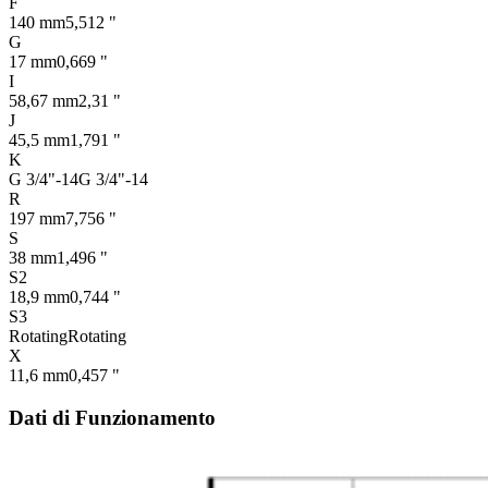
F
140 mm
5,512 "
G
17 mm
0,669 "
I
58,67 mm
2,31 "
J
45,5 mm
1,791 "
K
G 3/4"-14
G 3/4"-14
R
197 mm
7,756 "
S
38 mm
1,496 "
S2
18,9 mm
0,744 "
S3
Rotating
Rotating
X
11,6 mm
0,457 "
Dati di Funzionamento