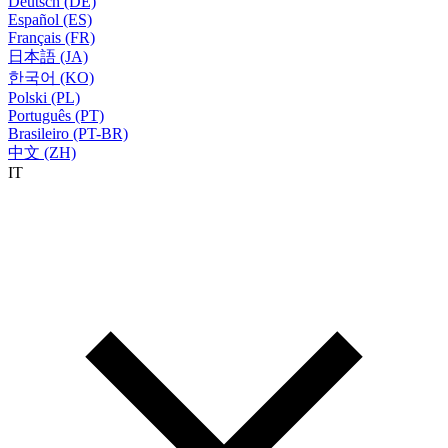
Deutsch (DE)
Español (ES)
Français (FR)
日本語 (JA)
한국어 (KO)
Polski (PL)
Português (PT)
Brasileiro (PT-BR)
中文 (ZH)
IT