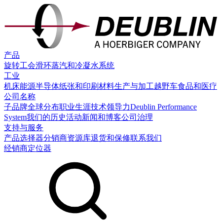
产品
旋转工会
滑环
蒸汽和冷凝水系统
工业
机床
能源
半导体
纸张和印刷
材料生产与加工
越野车
食品和医疗
公司名称
子品牌
全球分布
职业生涯
技术领导力
Deublin Performance
System
我们的历史
活动
新闻和博客
公司治理
支持与服务
产品选择器
分销商
资源库
退货和保修
联系我们
经销商定位器