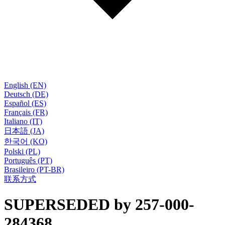
English (EN)
Deutsch (DE)
Español (ES)
Français (FR)
Italiano (IT)
日本語 (JA)
한국어 (KO)
Polski (PL)
Português (PT)
Brasileiro (PT-BR)
联系方式
SUPERSEDED by 257-000-
284368