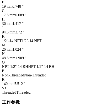
F
19 mm
0.748 "
G
17.5 mm
0.689 "
H
36 mm
1.417 "
J
94.5 mm
3.72 "
K
1/2"-14 NPT
1/2"-14 NPT
M
26 mm
1.024 "
N
48.5 mm
1.909 "
O
NPT 1/2"-14 RH
NPT 1/2"-14 RH
P
Non-Threaded
Non-Threaded
R
140 mm
5.512 "
S3
Threaded
Threaded
工作参数