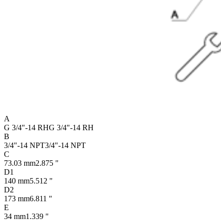
A
G 3/4"-14 RH
G 3/4"-14 RH
B
3/4"-14 NPT
3/4"-14 NPT
C
73.03 mm
2.875 "
D1
140 mm
5.512 "
D2
173 mm
6.811 "
E
34 mm
1.339 "