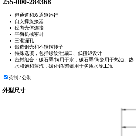
255-000-284368
但通道和双通道运行
自支撑旋接器
径向壳体连接
平衡机械密封
三泄漏孔
锻造铜壳和不锈钢转子
特殊选项，包括螺纹泄漏口、低扭矩设计
密封组合：碳石墨/铜用于水，碳石墨/陶瓷用于热油、热
水和饱和蒸汽，碳化钨/陶瓷用于劣质水等工况
英制 / 公制
外型尺寸