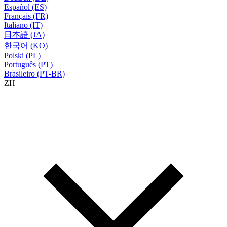
Español (ES)
Français (FR)
Italiano (IT)
日本語 (JA)
한국어 (KO)
Polski (PL)
Português (PT)
Brasileiro (PT-BR)
ZH