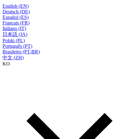
English (EN)
Deutsch (DE)
Español (ES)
Français (FR)
Italiano (IT)
日本語 (JA)
Polski (PL)
Português (PT)
Brasileiro (PT-BR)
中文 (ZH)
KO