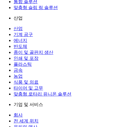
통합 솔루션
맞춤형 슬립 링 솔루션
산업
산업
기계 공구
에너지
반도체
종이 및 골판지 생산
인쇄 및 포장
플라스틱
금속
농업
식품 및 의료
타이어 및 고무
맞춤형 로타리 유니온 솔루션
기업 및 서비스
회사
전 세계 위치
우리의 역사