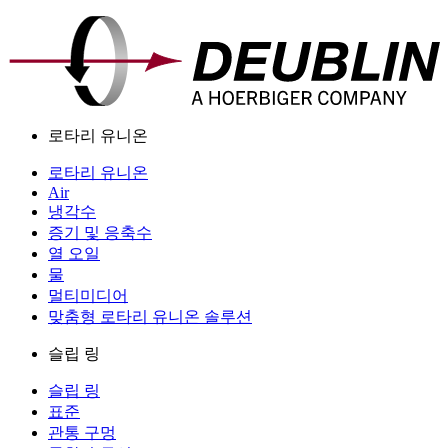
로타리 유니온
로타리 유니온
Air
냉각수
증기 및 응축수
열 오일
물
멀티미디어
맞춤형 로타리 유니온 솔루션
슬립 링
슬립 링
표준
관통 구멍