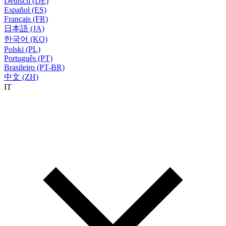
Deutsch (DE)
Español (ES)
Français (FR)
日本語 (JA)
한국어 (KO)
Polski (PL)
Português (PT)
Brasileiro (PT-BR)
中文 (ZH)
IT