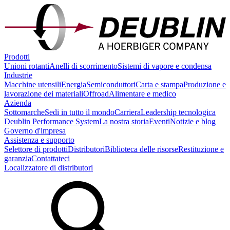
Prodotti
Unioni rotanti
Anelli di scorrimento
Sistemi di vapore e condensa
Industrie
Macchine utensili
Energia
Semiconduttori
Carta e stampa
Produzione e
lavorazione dei materiali
Offroad
Alimentare e medico
Azienda
Sottomarche
Sedi in tutto il mondo
Carriera
Leadership tecnologica
Deublin Performance System
La nostra storia
Eventi
Notizie e blog
Governo d'impresa
Assistenza e supporto
Selettore di prodotti
Distributori
Biblioteca delle risorse
Restituzione e
garanzia
Contattateci
Localizzatore di distributori