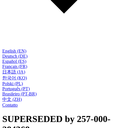
English (EN)
Deutsch (DE)
Español (ES)
Français (FR)
日本語 (JA)
한국어 (KO)
Polski (PL)
Português (PT)
Brasileiro (PT-BR)
中文 (ZH)
Contatto
SUPERSEDED by 257-000-