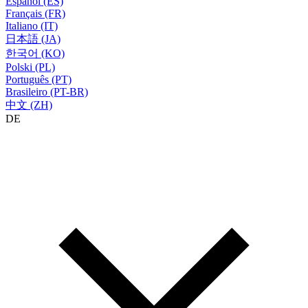
Español (ES)
Français (FR)
Italiano (IT)
日本語 (JA)
한국어 (KO)
Polski (PL)
Português (PT)
Brasileiro (PT-BR)
中文 (ZH)
DE