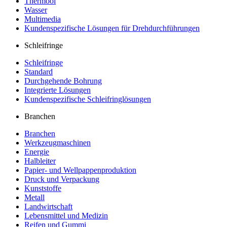
Thermoöl
Wasser
Multimedia
Kundenspezifische Lösungen für Drehdurchführungen
Schleifringe
Schleifringe
Standard
Durchgehende Bohrung
Integrierte Lösungen
Kundenspezifische Schleifringlösungen
Branchen
Branchen
Werkzeugmaschinen
Energie
Halbleiter
Papier- und Wellpappenproduktion
Druck und Verpackung
Kunststoffe
Metall
Landwirtschaft
Lebensmittel und Medizin
Reifen und Gummi