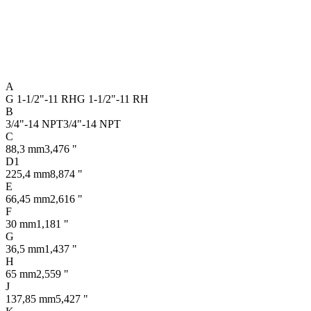
A
G 1-1/2"-11 RH
G 1-1/2"-11 RH
B
3/4"-14 NPT
3/4"-14 NPT
C
88,3 mm
3,476 "
D1
225,4 mm
8,874 "
E
66,45 mm
2,616 "
F
30 mm
1,181 "
G
36,5 mm
1,437 "
H
65 mm
2,559 "
J
137,85 mm
5,427 "