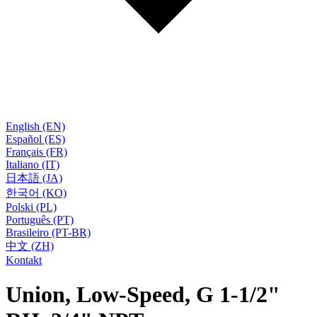
English (EN)
Español (ES)
Français (FR)
Italiano (IT)
日本語 (JA)
한국어 (KO)
Polski (PL)
Português (PT)
Brasileiro (PT-BR)
中文 (ZH)
Kontakt
Union, Low-Speed, G 1-1/2"