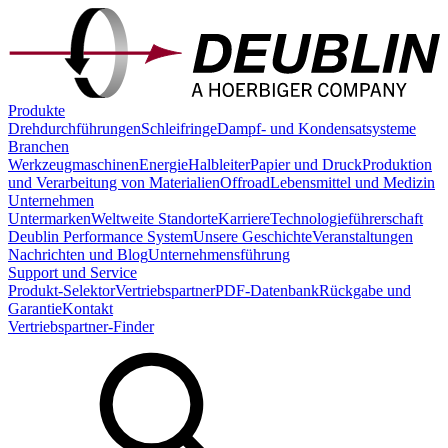
Produkte
Drehdurchführungen
Schleifringe
Dampf- und Kondensatsysteme
Branchen
Werkzeugmaschinen
Energie
Halbleiter
Papier und Druck
Produktion
und Verarbeitung von Materialien
Offroad
Lebensmittel und Medizin
Unternehmen
Untermarken
Weltweite Standorte
Karriere
Technologieführerschaft
Deublin Performance System
Unsere Geschichte
Veranstaltungen
Nachrichten und Blog
Unternehmensführung
Support und Service
Produkt-Selektor
Vertriebspartner
PDF-Datenbank
Rückgabe und
Garantie
Kontakt
Vertriebspartner-Finder