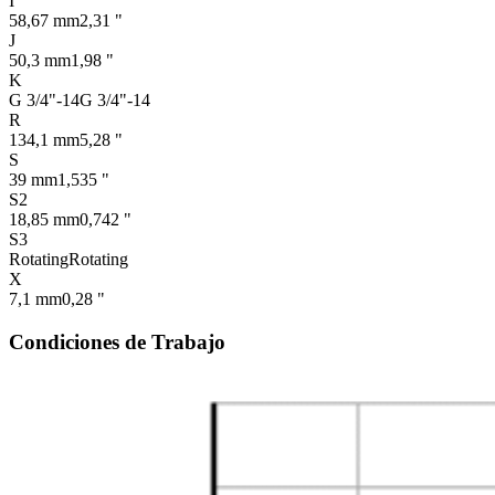
I
58,67 mm
2,31 "
J
50,3 mm
1,98 "
K
G 3/4"-14
G 3/4"-14
R
134,1 mm
5,28 "
S
39 mm
1,535 "
S2
18,85 mm
0,742 "
S3
Rotating
Rotating
X
7,1 mm
0,28 "
Condiciones de Trabajo