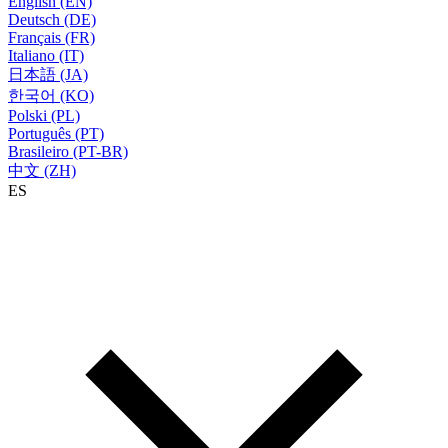
English (EN)
Deutsch (DE)
Français (FR)
Italiano (IT)
日本語 (JA)
한국어 (KO)
Polski (PL)
Português (PT)
Brasileiro (PT-BR)
中文 (ZH)
ES