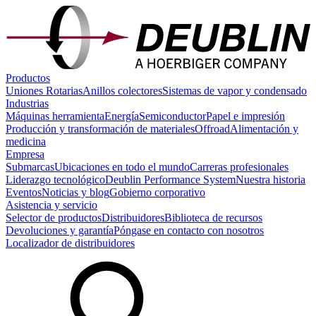
Productos
Uniones Rotarias
Anillos colectores
Sistemas de vapor y condensado
Industrias
Máquinas herramienta
Energía
Semiconductor
Papel e impresión
Producción y transformación de materiales
Offroad
Alimentación y
medicina
Empresa
Submarcas
Ubicaciones en todo el mundo
Carreras profesionales
Liderazgo tecnológico
Deublin Performance System
Nuestra historia
Eventos
Noticias y blog
Gobierno corporativo
Asistencia y servicio
Selector de productos
Distribuidores
Biblioteca de recursos
Devoluciones y garantía
Póngase en contacto con nosotros
Localizador de distribuidores