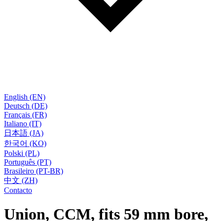
English (EN)
Deutsch (DE)
Français (FR)
Italiano (IT)
日本語 (JA)
한국어 (KO)
Polski (PL)
Português (PT)
Brasileiro (PT-BR)
中文 (ZH)
Contacto
Union, CCM, fits 59 mm bore,