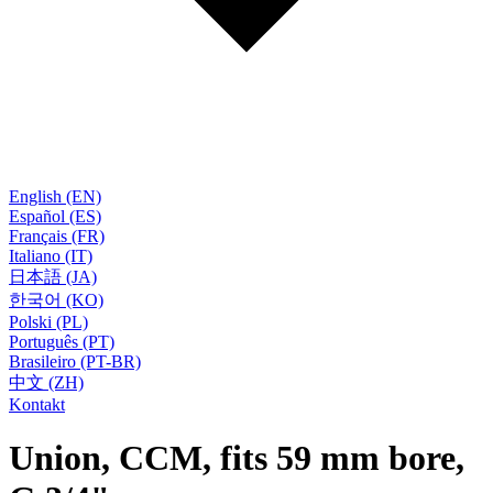
English (EN)
Español (ES)
Français (FR)
Italiano (IT)
日本語 (JA)
한국어 (KO)
Polski (PL)
Português (PT)
Brasileiro (PT-BR)
中文 (ZH)
Kontakt
Union, CCM, fits 59 mm bore,