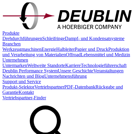
Produkte
Drehdurchführungen
Schleifringe
Dampf- und Kondensatsysteme
Branchen
Werkzeugmaschinen
Energie
Halbleiter
Papier und Druck
Produktion
und Verarbeitung von Materialien
Offroad
Lebensmittel und Medizin
Unternehmen
Untermarken
Weltweite Standorte
Karriere
Technologieführerschaft
Deublin Performance System
Unsere Geschichte
Veranstaltungen
Nachrichten und Blog
Unternehmensführung
Support und Service
Produkt-Selektor
Vertriebspartner
PDF-Datenbank
Rückgabe und
Garantie
Kontakt
Vertriebspartner-Finder