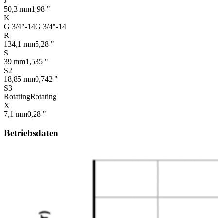
J
50,3 mm
1,98 "
K
G 3/4"-14
G 3/4"-14
R
134,1 mm
5,28 "
S
39 mm
1,535 "
S2
18,85 mm
0,742 "
S3
Rotating
Rotating
X
7,1 mm
0,28 "
Betriebsdaten