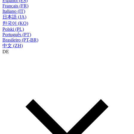
Español (ES)
Français (FR)
Italiano (IT)
日本語 (JA)
한국어 (KO)
Polski (PL)
Português (PT)
Brasileiro (PT-BR)
中文 (ZH)
DE