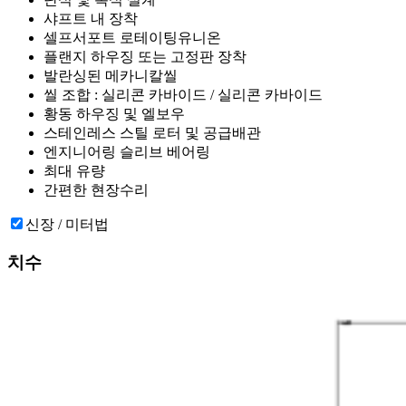
샤프트 내 장착
셀프서포트 로테이팅유니온
플랜지 하우징 또는 고정판 장착
발란싱된 메카니칼씰
씰 조합 : 실리콘 카바이드 / 실리콘 카바이드
황동 하우징 및 엘보우
스테인레스 스틸 로터 및 공급배관
엔지니어링 슬리브 베어링
최대 유량
간편한 현장수리
신장 / 미터법
치수