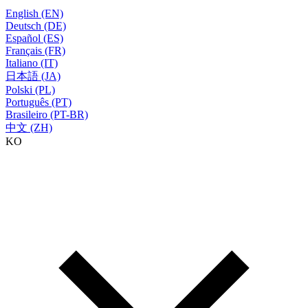
English (EN)
Deutsch (DE)
Español (ES)
Français (FR)
Italiano (IT)
日本語 (JA)
Polski (PL)
Português (PT)
Brasileiro (PT-BR)
中文 (ZH)
KO