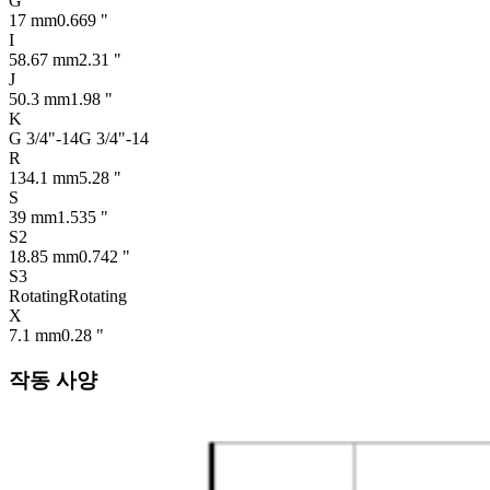
G
17 mm
0.669 "
I
58.67 mm
2.31 "
J
50.3 mm
1.98 "
K
G 3/4"-14
G 3/4"-14
R
134.1 mm
5.28 "
S
39 mm
1.535 "
S2
18.85 mm
0.742 "
S3
Rotating
Rotating
X
7.1 mm
0.28 "
작동 사양