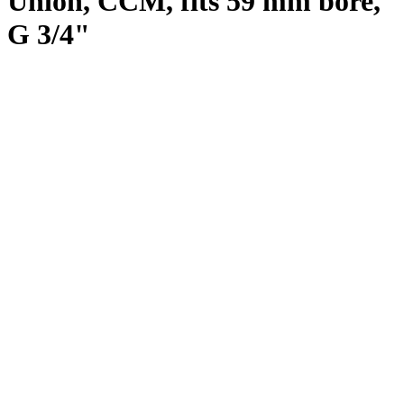
Union, CCM, fits 59 mm bore,
G 3/4"