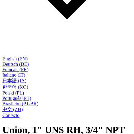
English (EN)
Deutsch (DE)
Français (FR)
Italiano (IT)
日本語 (JA)
한국어 (KO)
Polski (PL)
Português (PT)
Brasileiro (PT-BR)
中文 (ZH)
Contacto
Union, 1" UNS RH, 3/4" NPT