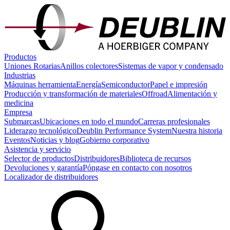
Productos
Uniones Rotarias
Anillos colectores
Sistemas de vapor y condensado
Industrias
Máquinas herramienta
Energía
Semiconductor
Papel e impresión
Producción y transformación de materiales
Offroad
Alimentación y
medicina
Empresa
Submarcas
Ubicaciones en todo el mundo
Carreras profesionales
Liderazgo tecnológico
Deublin Performance System
Nuestra historia
Eventos
Noticias y blog
Gobierno corporativo
Asistencia y servicio
Selector de productos
Distribuidores
Biblioteca de recursos
Devoluciones y garantía
Póngase en contacto con nosotros
Localizador de distribuidores