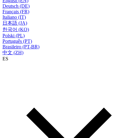
English (EN)
Deutsch (DE)
Français (FR)
Italiano (IT)
日本語 (JA)
한국어 (KO)
Polski (PL)
Português (PT)
Brasileiro (PT-BR)
中文 (ZH)
ES