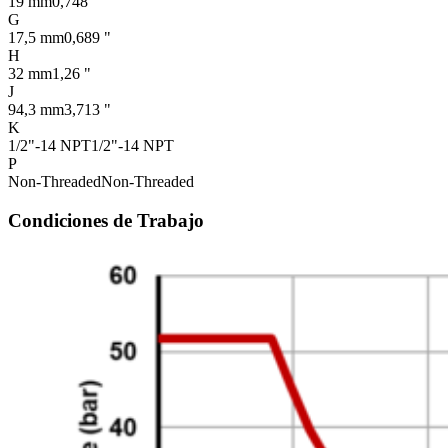
19 mm
0,748 "
G
17,5 mm
0,689 "
H
32 mm
1,26 "
J
94,3 mm
3,713 "
K
1/2"-14 NPT
1/2"-14 NPT
P
Non-Threaded
Non-Threaded
Condiciones de Trabajo