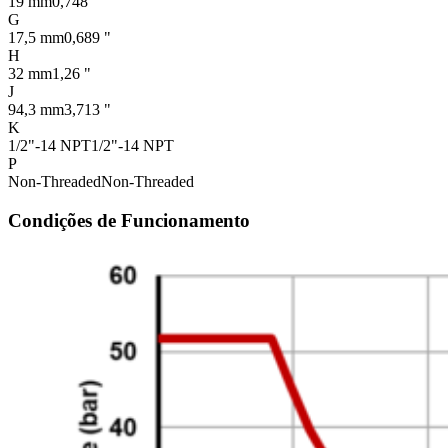
19 mm
0,748 "
G
17,5 mm
0,689 "
H
32 mm
1,26 "
J
94,3 mm
3,713 "
K
1/2"-14 NPT
1/2"-14 NPT
P
Non-Threaded
Non-Threaded
Condições de Funcionamento