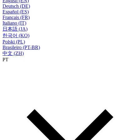
English (EN)
Deutsch (DE)
Español (ES)
Français (FR)
Italiano (IT)
日本語 (JA)
한국어 (KO)
Polski (PL)
Brasileiro (PT-BR)
中文 (ZH)
PT