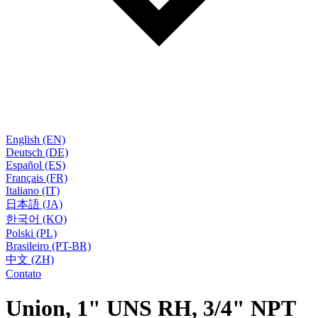
English (EN)
Deutsch (DE)
Español (ES)
Français (FR)
Italiano (IT)
日本語 (JA)
한국어 (KO)
Polski (PL)
Brasileiro (PT-BR)
中文 (ZH)
Contato
Union, 1" UNS RH, 3/4" NPT