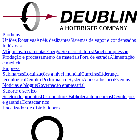
Produtos
Uniões Rotativas
Anéis deslizantes
Sistemas de vapor e condensados
Indústrias
Máquinas-ferramentas
Energia
Semicondutores
Papel e impressão
Produção e processamento de materiais
Fora de estrada
Alimentação
e medicina
Empresa
Submarcas
Localizações a nível mundial
Carreiras
Liderança
tecnológica
Deublin Performance System
A nossa história
Eventos
Notícias e blogue
Governação empresarial
Suporte e serviço
Seletor de produtos
Distribuidores
Biblioteca de recursos
Devoluções
e garantia
Contactar-nos
Localizador de distribuidores