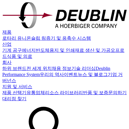
제품
로타리 유니온
슬립 링
증기 및 응축수 시스템
산업
기계 공구
에너지
반도체
용지 및 인쇄
재료 생산 및 가공
오프로
드
식품 및 의료
회사
하위 브랜드
전 세계 위치
채용 정보
기술 리더십
Deublin
Performance System
우리의 역사
이벤트
뉴스 및 블로그
기업 거
버넌스
지원 및 서비스
제품 선택기
유통업체
리소스 라이브러리
반품 및 보증
문의하기
대리점 찾기