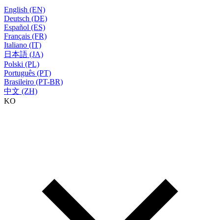
English (EN)
Deutsch (DE)
Español (ES)
Français (FR)
Italiano (IT)
日本語 (JA)
Polski (PL)
Português (PT)
Brasileiro (PT-BR)
中文 (ZH)
KO