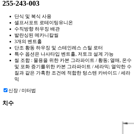
255-243-003
단식 및 복식 사용
셀프서포트 로테이팅유니온
수직방향 하우징 배관
발란싱된 메카니칼씰
3개의 벤트홀
단조 황동 하우징 및 스테인레스 스틸 로터
특수 옵션은 나사타입 벤트홀, 저토크 설계 가능
씰 조합 : 물용을 위한 카본 그라파이트 / 황동; 열매, 온수
및 포화 증기를위한 카본 그라파이트 / 세라믹; 열악한 수
질과 같은 가혹한 조건에 적합한 텅스텐 카바이드 / 세라
믹
신장 / 미터법
치수