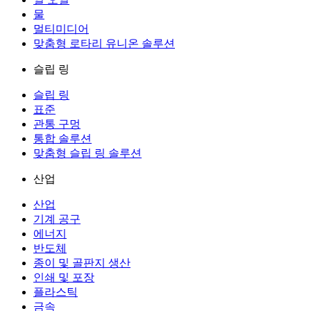
물
멀티미디어
맞춤형 로타리 유니온 솔루션
슬립 링
슬립 링
표준
관통 구멍
통합 솔루션
맞춤형 슬립 링 솔루션
산업
산업
기계 공구
에너지
반도체
종이 및 골판지 생산
인쇄 및 포장
플라스틱
금속