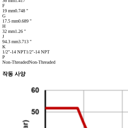
36 mm
1.417 "
F
19 mm
0.748 "
G
17.5 mm
0.689 "
H
32 mm
1.26 "
J
94.3 mm
3.713 "
K
1/2"-14 NPT
1/2"-14 NPT
P
Non-Threaded
Non-Threaded
작동 사양