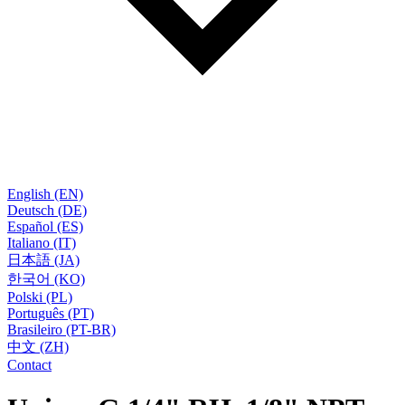
English (EN)
Deutsch (DE)
Español (ES)
Italiano (IT)
日本語 (JA)
한국어 (KO)
Polski (PL)
Português (PT)
Brasileiro (PT-BR)
中文 (ZH)
Contact