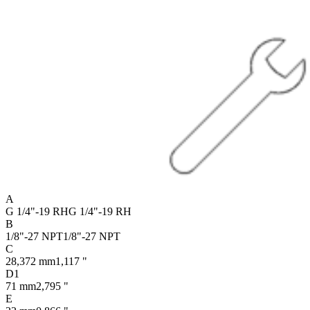
A
G 1/4"-19 RH
G 1/4"-19 RH
B
1/8"-27 NPT
1/8"-27 NPT
C
28,372 mm
1,117 "
D1
71 mm
2,795 "
E