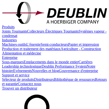
Produits
Joints Tournants
Collecteurs Électriques Tournants
Systèmes vapeur -
condensat
Industries
Machines-outils
L'énergie
Semi-conducteurs
Papier et impression
Production et traitement des matériaux
Agriculture - Construction
Alimentation et médecine
Entreprise
Sous-marques
Emplacements dans le monde entier
Carrières
Leadership technologique
Deublin Performance System
Notre
histoire
Evénements
Nouvelles et blog
Gouvernance d'entreprise
Support et service
Sélecteur de produits
Distributeurs
Bibliothèque de ressources
Retours
et garantie
Contactez nous
Trouver un distributeur