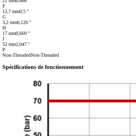
22 mm
0,866 "
F
12,7 mm
0,5 "
G
3,2 mm
0,126 "
H
17 mm
0,669 "
J
52 mm
2,047 "
P
Non-Threaded
Non-Threaded
Spécifications de fonctionnement