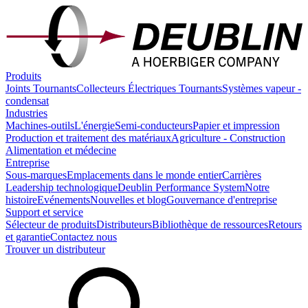
Produits
Joints Tournants
Collecteurs Électriques Tournants
Systèmes vapeur -
condensat
Industries
Machines-outils
L'énergie
Semi-conducteurs
Papier et impression
Production et traitement des matériaux
Agriculture - Construction
Alimentation et médecine
Entreprise
Sous-marques
Emplacements dans le monde entier
Carrières
Leadership technologique
Deublin Performance System
Notre
histoire
Evénements
Nouvelles et blog
Gouvernance d'entreprise
Support et service
Sélecteur de produits
Distributeurs
Bibliothèque de ressources
Retours
et garantie
Contactez nous
Trouver un distributeur