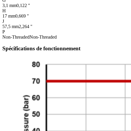
G
3,1 mm
0,122 "
H
17 mm
0,669 "
J
57,5 mm
2,264 "
P
Non-Threaded
Non-Threaded
Spécifications de fonctionnement