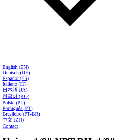
English (EN)
Deutsch (DE)
Español (ES)
Italiano (IT)
日本語 (JA)
한국어 (KO)
Polski (PL)
Português (PT)
Brasileiro (PT-BR)
中文 (ZH)
Contact