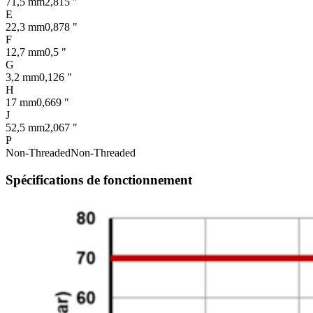
71,5 mm
2,815 "
E
22,3 mm
0,878 "
F
12,7 mm
0,5 "
G
3,2 mm
0,126 "
H
17 mm
0,669 "
J
52,5 mm
2,067 "
P
Non-Threaded
Non-Threaded
Spécifications de fonctionnement