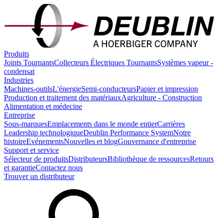
Produits
Joints Tournants
Collecteurs Électriques Tournants
Systèmes vapeur -
condensat
Industries
Machines-outils
L'énergie
Semi-conducteurs
Papier et impression
Production et traitement des matériaux
Agriculture - Construction
Alimentation et médecine
Entreprise
Sous-marques
Emplacements dans le monde entier
Carrières
Leadership technologique
Deublin Performance System
Notre
histoire
Evénements
Nouvelles et blog
Gouvernance d'entreprise
Support et service
Sélecteur de produits
Distributeurs
Bibliothèque de ressources
Retours
et garantie
Contactez nous
Trouver un distributeur