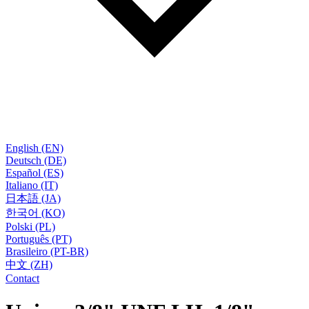
English (EN)
Deutsch (DE)
Español (ES)
Italiano (IT)
日本語 (JA)
한국어 (KO)
Polski (PL)
Português (PT)
Brasileiro (PT-BR)
中文 (ZH)
Contact