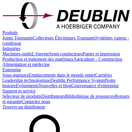
Produits
Joints Tournants
Collecteurs Électriques Tournants
Systèmes vapeur -
condensat
Industries
Machines-outils
L'énergie
Semi-conducteurs
Papier et impression
Production et traitement des matériaux
Agriculture - Construction
Alimentation et médecine
Entreprise
Sous-marques
Emplacements dans le monde entier
Carrières
Leadership technologique
Deublin Performance System
Notre
histoire
Evénements
Nouvelles et blog
Gouvernance d'entreprise
Support et service
Sélecteur de produits
Distributeurs
Bibliothèque de ressources
Retours
et garantie
Contactez nous
Trouver un distributeur