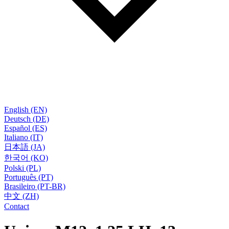
English (EN)
Deutsch (DE)
Español (ES)
Italiano (IT)
日本語 (JA)
한국어 (KO)
Polski (PL)
Português (PT)
Brasileiro (PT-BR)
中文 (ZH)
Contact