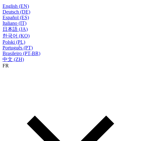
English (EN)
Deutsch (DE)
Español (ES)
Italiano (IT)
日本語 (JA)
한국어 (KO)
Polski (PL)
Português (PT)
Brasileiro (PT-BR)
中文 (ZH)
FR