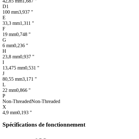
42,85 mm
1,687 "
D1
100 mm
3,937 "
E
33,3 mm
1,311 "
F
19 mm
0,748 "
G
6 mm
0,236 "
H
23,8 mm
0,937 "
I
13,475 mm
0,531 "
J
80,55 mm
3,171 "
L
22 mm
0,866 "
P
Non-Threaded
Non-Threaded
X
4,9 mm
0,193 "
Spécifications de fonctionnement