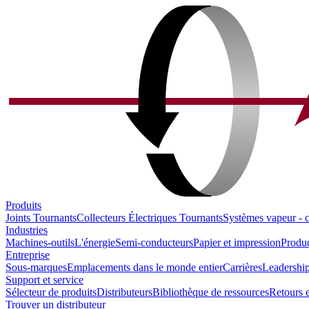
Produits
Joints Tournants
Collecteurs Électriques Tournants
Systèmes vapeur - 
Industries
Machines-outils
L'énergie
Semi-conducteurs
Papier et impression
Produc
Entreprise
Sous-marques
Emplacements dans le monde entier
Carrières
Leadership
Support et service
Sélecteur de produits
Distributeurs
Bibliothèque de ressources
Retours e
Trouver un distributeur