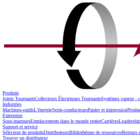
Produits
Joints Tournants
Collecteurs Électriques Tournants
Systèmes vapeur - 
Industries
Machines-outils
L'énergie
Semi-conducteurs
Papier et impression
Produc
Entreprise
Sous-marques
Emplacements dans le monde entier
Carrières
Leadership
Support et service
Sélecteur de produits
Distributeurs
Bibliothèque de ressources
Retours e
Trouver un distributeur