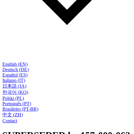
English (EN)
Deutsch (DE)
Español (ES)
Italiano (IT)
日本語 (JA)
한국어 (KO)
Polski (PL)
Português (PT)
Brasileiro (PT-BR)
中文 (ZH)
Contact