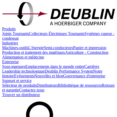
Produits
Joints Tournants
Collecteurs Électriques Tournants
Systèmes vapeur -
condensat
Industries
Machines-outils
L'énergie
Semi-conducteurs
Papier et impression
Production et traitement des matériaux
Agriculture - Construction
Alimentation et médecine
Entreprise
Sous-marques
Emplacements dans le monde entier
Carrières
Leadership technologique
Deublin Performance System
Notre
histoire
Evénements
Nouvelles et blog
Gouvernance d'entreprise
Support et service
Sélecteur de produits
Distributeurs
Bibliothèque de ressources
Retours
et garantie
Contactez nous
Trouver un distributeur