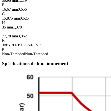
30,96 mm
1,219 "
F
16,67 mm
0,656 "
G
15,875 mm
0,625 "
H
35 mm
1,378 "
J
77,78 mm
3,062 "
K
3/8"-18 NPT
3/8"-18 NPT
P
Non-Threaded
Non-Threaded
Spécifications de fonctionnement