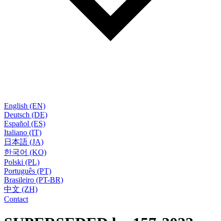
English (EN)
Deutsch (DE)
Español (ES)
Italiano (IT)
日本語 (JA)
한국어 (KO)
Polski (PL)
Português (PT)
Brasileiro (PT-BR)
中文 (ZH)
Contact