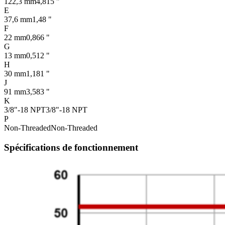
122,3 mm
4,815 "
E
37,6 mm
1,48 "
F
22 mm
0,866 "
G
13 mm
0,512 "
H
30 mm
1,181 "
J
91 mm
3,583 "
K
3/8"-18 NPT
3/8"-18 NPT
P
Non-Threaded
Non-Threaded
Spécifications de fonctionnement