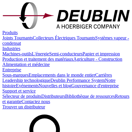
Produits
Joints Tournants
Collecteurs Électriques Tournants
Systèmes vapeur -
condensat
Industries
Machines-outils
L'énergie
Semi-conducteurs
Papier et impression
Production et traitement des matériaux
Agriculture - Construction
Alimentation et médecine
Entreprise
Sous-marques
Emplacements dans le monde entier
Carrières
Leadership technologique
Deublin Performance System
Notre
histoire
Evénements
Nouvelles et blog
Gouvernance d'entreprise
Support et service
Sélecteur de produits
Distributeurs
Bibliothèque de ressources
Retours
et garantie
Contactez nous
Trouver un distributeur