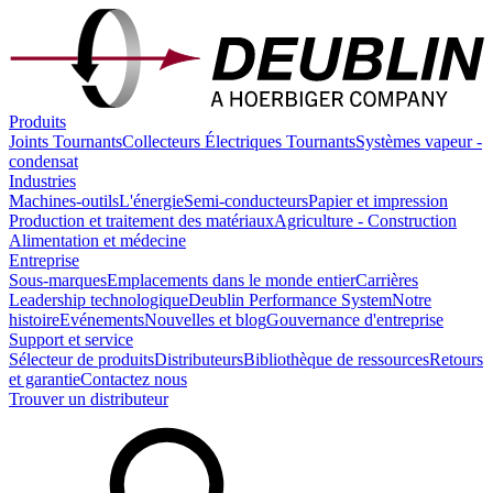
Produits
Joints Tournants
Collecteurs Électriques Tournants
Systèmes vapeur -
condensat
Industries
Machines-outils
L'énergie
Semi-conducteurs
Papier et impression
Production et traitement des matériaux
Agriculture - Construction
Alimentation et médecine
Entreprise
Sous-marques
Emplacements dans le monde entier
Carrières
Leadership technologique
Deublin Performance System
Notre
histoire
Evénements
Nouvelles et blog
Gouvernance d'entreprise
Support et service
Sélecteur de produits
Distributeurs
Bibliothèque de ressources
Retours
et garantie
Contactez nous
Trouver un distributeur