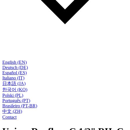
English (EN)
Deutsch (DE)
Español (ES)
Italiano (IT)
日本語 (JA)
한국어 (KO)
Polski (PL)
Português (PT)
Brasileiro (PT-BR)
中文 (ZH)
Contact