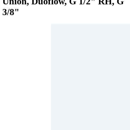
Union, Duoflow, G 1/2" RH, G
3/8"