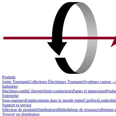
Produits
Joints Tournants
Collecteurs Électriques Tournants
Systèmes vapeur - 
Industries
Machines-outils
L'énergie
Semi-conducteurs
Papier et impression
Produc
Entreprise
Sous-marques
Emplacements dans le monde entier
Carrières
Leadership
Support et service
Sélecteur de produits
Distributeurs
Bibliothèque de ressources
Retours e
Trouver un distributeur