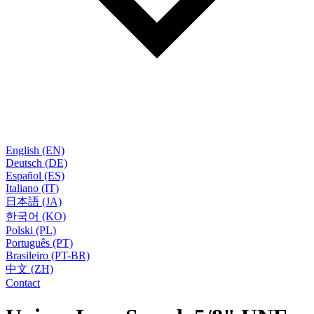
English (EN)
Deutsch (DE)
Español (ES)
Italiano (IT)
日本語 (JA)
한국어 (KO)
Polski (PL)
Português (PT)
Brasileiro (PT-BR)
中文 (ZH)
Contact