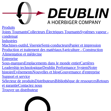
Produits
Joints Tournants
Collecteurs Électriques Tournants
Systèmes vapeur -
condensat
Industries
Machines-outils
L'énergie
Semi-conducteurs
Papier et impression
Production et traitement des matériaux
Agriculture - Construction
Alimentation et médecine
Entreprise
Sous-marques
Emplacements dans le monde entier
Carrières
Leadership technologique
Deublin Performance System
Notre
histoire
Evénements
Nouvelles et blog
Gouvernance d'entreprise
Support et service
Sélecteur de produits
Distributeurs
Bibliothèque de ressources
Retours
et garantie
Contactez nous
Trouver un distributeur