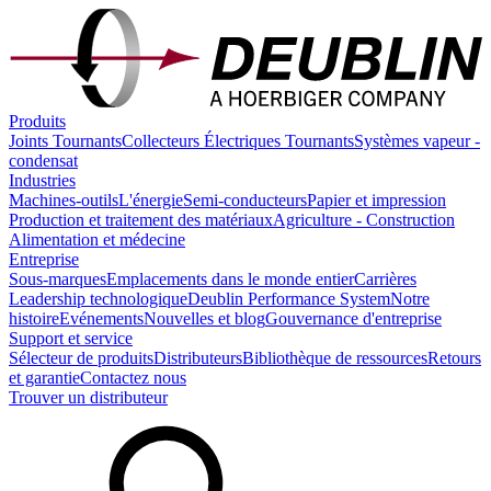
Produits
Joints Tournants
Collecteurs Électriques Tournants
Systèmes vapeur -
condensat
Industries
Machines-outils
L'énergie
Semi-conducteurs
Papier et impression
Production et traitement des matériaux
Agriculture - Construction
Alimentation et médecine
Entreprise
Sous-marques
Emplacements dans le monde entier
Carrières
Leadership technologique
Deublin Performance System
Notre
histoire
Evénements
Nouvelles et blog
Gouvernance d'entreprise
Support et service
Sélecteur de produits
Distributeurs
Bibliothèque de ressources
Retours
et garantie
Contactez nous
Trouver un distributeur