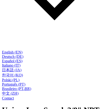
English (EN)
Deutsch (DE)
Español (ES)
Italiano (IT)
日本語 (JA)
한국어 (KO)
Polski (PL)
Português (PT)
Brasileiro (PT-BR)
中文 (ZH)
Contact