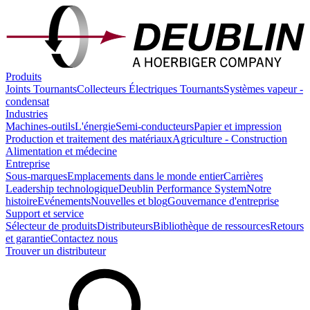
Produits
Joints Tournants
Collecteurs Électriques Tournants
Systèmes vapeur -
condensat
Industries
Machines-outils
L'énergie
Semi-conducteurs
Papier et impression
Production et traitement des matériaux
Agriculture - Construction
Alimentation et médecine
Entreprise
Sous-marques
Emplacements dans le monde entier
Carrières
Leadership technologique
Deublin Performance System
Notre
histoire
Evénements
Nouvelles et blog
Gouvernance d'entreprise
Support et service
Sélecteur de produits
Distributeurs
Bibliothèque de ressources
Retours
et garantie
Contactez nous
Trouver un distributeur