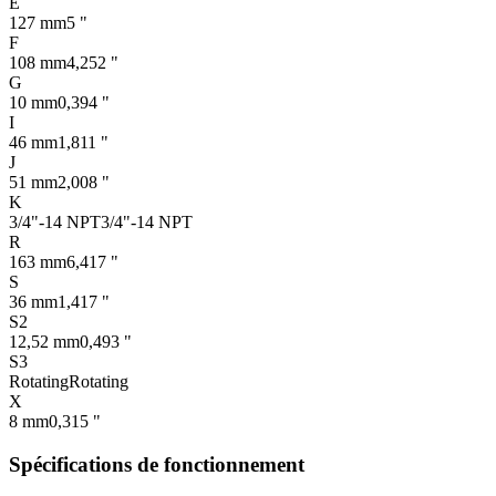
E
127 mm
5 "
F
108 mm
4,252 "
G
10 mm
0,394 "
I
46 mm
1,811 "
J
51 mm
2,008 "
K
3/4"-14 NPT
3/4"-14 NPT
R
163 mm
6,417 "
S
36 mm
1,417 "
S2
12,52 mm
0,493 "
S3
Rotating
Rotating
X
8 mm
0,315 "
Spécifications de fonctionnement