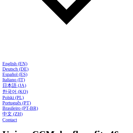
English (EN)
Deutsch (DE)
Español (ES)
Italiano (IT)
日本語 (JA)
한국어 (KO)
Polski (PL)
Português (PT)
Brasileiro (PT-BR)
中文 (ZH)
Contact