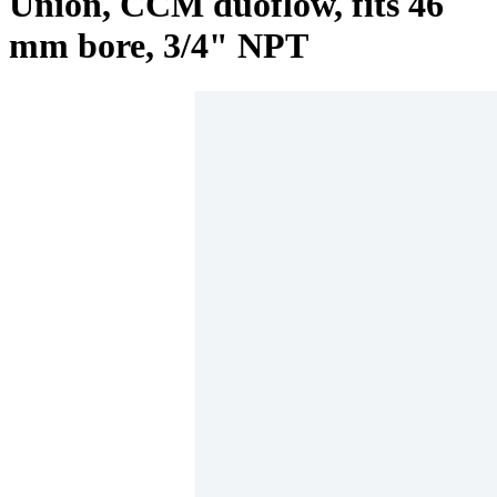
Union, CCM duoflow, fits 46
mm bore, 3/4" NPT