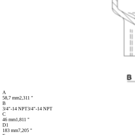
A
58,7 mm
2,311 "
B
3/4"-14 NPT
3/4"-14 NPT
C
46 mm
1,811 "
D1
183 mm
7,205 "