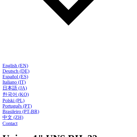
English (EN)
Deutsch (DE)
Español (ES)
Italiano (IT)
日本語 (JA)
한국어 (KO)
Polski (PL)
Português (PT)
Brasileiro (PT-BR)
中文 (ZH)
Contact