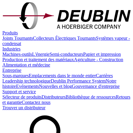
Produits
Joints Tournants
Collecteurs Électriques Tournants
Systèmes vapeur -
condensat
Industries
Machines-outils
L'énergie
Semi-conducteurs
Papier et impression
Production et traitement des matériaux
Agriculture - Construction
Alimentation et médecine
Entreprise
Sous-marques
Emplacements dans le monde entier
Carrières
Leadership technologique
Deublin Performance System
Notre
histoire
Evénements
Nouvelles et blog
Gouvernance d'entreprise
Support et service
Sélecteur de produits
Distributeurs
Bibliothèque de ressources
Retours
et garantie
Contactez nous
Trouver un distributeur