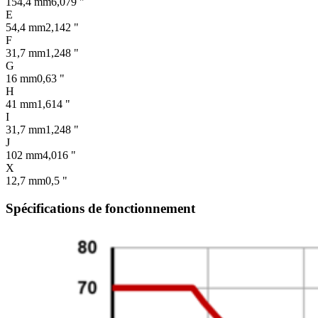
154,4 mm
6,079 "
E
54,4 mm
2,142 "
F
31,7 mm
1,248 "
G
16 mm
0,63 "
H
41 mm
1,614 "
I
31,7 mm
1,248 "
J
102 mm
4,016 "
X
12,7 mm
0,5 "
Spécifications de fonctionnement