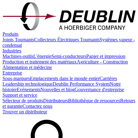
Produits
Joints Tournants
Collecteurs Électriques Tournants
Systèmes vapeur -
condensat
Industries
Machines-outils
L'énergie
Semi-conducteurs
Papier et impression
Production et traitement des matériaux
Agriculture - Construction
Alimentation et médecine
Entreprise
Sous-marques
Emplacements dans le monde entier
Carrières
Leadership technologique
Deublin Performance System
Notre
histoire
Evénements
Nouvelles et blog
Gouvernance d'entreprise
Support et service
Sélecteur de produits
Distributeurs
Bibliothèque de ressources
Retours
et garantie
Contactez nous
Trouver un distributeur