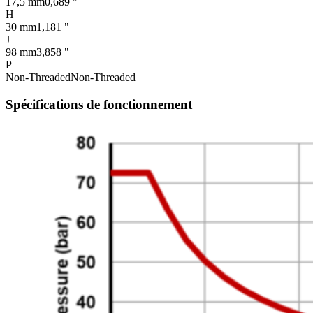
17,5 mm
0,689 "
H
30 mm
1,181 "
J
98 mm
3,858 "
P
Non-Threaded
Non-Threaded
Spécifications de fonctionnement