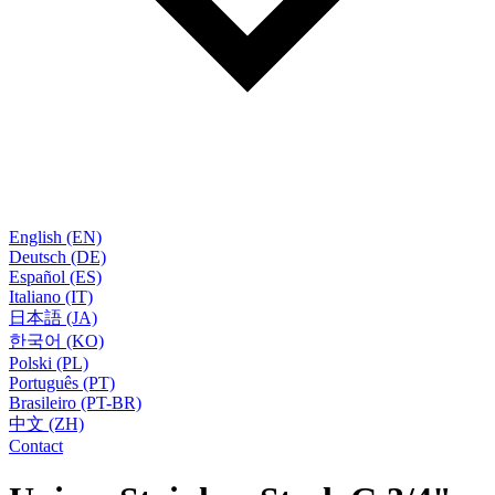
English (EN)
Deutsch (DE)
Español (ES)
Italiano (IT)
日本語 (JA)
한국어 (KO)
Polski (PL)
Português (PT)
Brasileiro (PT-BR)
中文 (ZH)
Contact