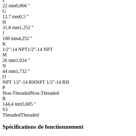
F
22 mm
0,866 "
G
12,7 mm
0,5 "
H
31,8 mm
1,252 "
J
108 mm
4,252 "
K
1/2"-14 NPT
1/2"-14 NPT
M
26 mm
1,024 "
N
44 mm
1,732 "
O
NPT 1/2"-14 RH
NPT 1/2"-14 RH
P
Non-Threaded
Non-Threaded
R
144,4 mm
5,685 "
S3
Threaded
Threaded
Spécifications de fonctionnement