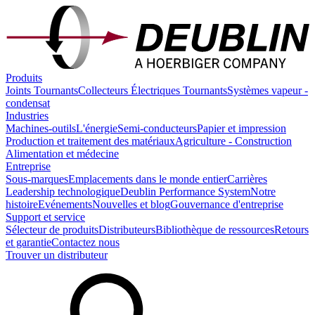
Produits
Joints Tournants
Collecteurs Électriques Tournants
Systèmes vapeur -
condensat
Industries
Machines-outils
L'énergie
Semi-conducteurs
Papier et impression
Production et traitement des matériaux
Agriculture - Construction
Alimentation et médecine
Entreprise
Sous-marques
Emplacements dans le monde entier
Carrières
Leadership technologique
Deublin Performance System
Notre
histoire
Evénements
Nouvelles et blog
Gouvernance d'entreprise
Support et service
Sélecteur de produits
Distributeurs
Bibliothèque de ressources
Retours
et garantie
Contactez nous
Trouver un distributeur