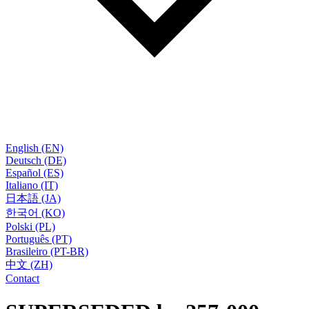
English (EN)
Deutsch (DE)
Español (ES)
Italiano (IT)
日本語 (JA)
한국어 (KO)
Polski (PL)
Português (PT)
Brasileiro (PT-BR)
中文 (ZH)
Contact