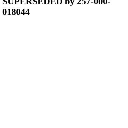
SUPERSEDED by 257-000-
018044